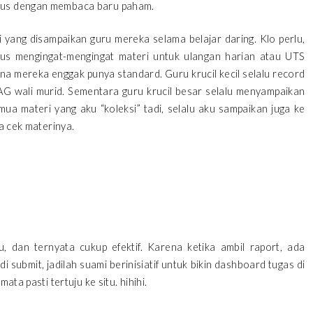
arus dengan membaca baru paham.
i yang disampaikan guru mereka selama belajar daring. Klo perlu,
us mengingat-mengingat materi untuk ulangan harian atau UTS
rena mereka enggak punya standard. Guru krucil kecil selalu record
 wali murid. Sementara guru krucil besar selalu menyampaikan
ua materi yang aku “koleksi” tadi, selalu aku sampaikan juga ke
sa cek materinya.
 dan ternyata cukup efektif. Karena ketika ambil raport, ada
 submit, jadilah suami berinisiatif untuk bikin dashboard tugas di
ata pasti tertuju ke situ. hihihi.