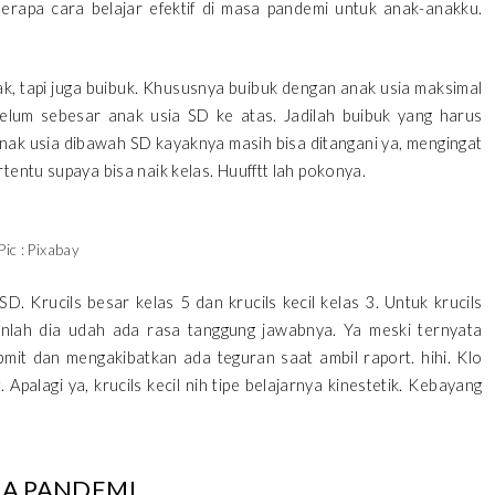
rapa cara belajar efektif di masa pandemi untuk anak-anakku.
k, tapi juga buibuk. Khususnya buibuk dengan anak usia maksimal
elum sebesar anak usia SD ke atas. Jadilah buibuk yang harus
anak usia dibawah SD kayaknya masih bisa ditangani ya, mengingat
tentu supaya bisa naik kelas. Huufftt lah pokonya.
Pic : Pixabay
D. Krucils besar kelas 5 dan krucils kecil kelas 3. Untuk krucils
anlah dia udah ada rasa tanggung jawabnya. Ya meski ternyata
mit dan mengakibatkan ada teguran saat ambil raport. hihi. Klo
. Apalagi ya, krucils kecil nih tipe belajarnya kinestetik. Kebayang
SA PANDEMI