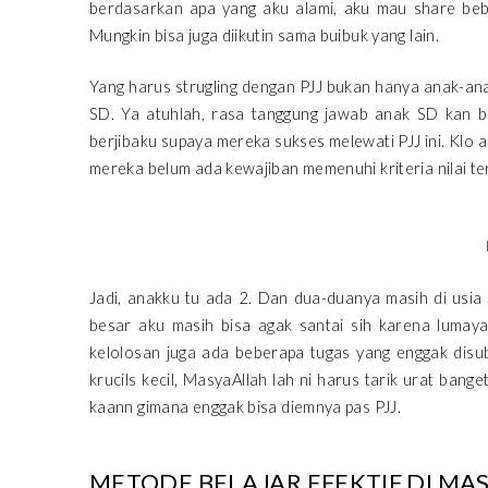
berdasarkan apa yang aku alami, aku mau share bebe
Mungkin bisa juga diikutin sama buibuk yang lain.
Yang harus strugling dengan PJJ bukan hanya anak-ana
SD. Ya atuhlah, rasa tanggung jawab anak SD kan b
berjibaku supaya mereka sukses melewati PJJ ini. Klo 
mereka belum ada kewajiban memenuhi kriteria nilai ter
Jadi, anakku tu ada 2. Dan dua-duanya masih di usia S
besar aku masih bisa agak santai sih karena lumay
kelolosan juga ada beberapa tugas yang enggak disub
krucils kecil, MasyaAllah lah ni harus tarik urat banget
kaann gimana enggak bisa diemnya pas PJJ.
METODE BELAJAR EFEKTIF DI MA