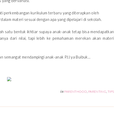
s yang bervariasi.
kuti perkembangan kurikulum terbaru yang diterapkan oleh
lam materi sesuai dengan apa yang dipelajari di sekolah.
lah satu bentuk ikhtiar supaya anak-anak tetap bisa mendapatkan
anya dari nilai, tapi lebih ke pemahaman merekan akan materi
 dan semangat mendampingi anak-anak PJJ ya Buibuk…
in
PARENTHOOD
,
PARENTING
,
TIPS