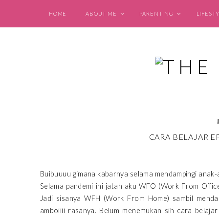
HOME
ABOUT ME
PARENTING
LIFEST
CARA BELAJAR E
Buibuuuu gimana kabarnya selama mendampingi anak-an
Selama pandemi ini jatah aku WFO (Work From Office)
Jadi sisanya WFH (Work From Home) sambil mendamp
amboiiii rasanya. Belum menemukan sih cara belajar 