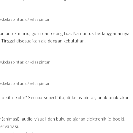
w.kelaspintar.id/kelaspintar
fitur untuk murid, guru dan orang tua. Nah untuk berlangganannya
n. Tinggal disesuaikan aja dengan kebutuhan.
w.kelaspintar.id/kelaspintar
w.kelaspintar.id/kelaspintar
u kita ikutin? Serupa seperti itu, di kelas pintar, anak-anak akan
(animasi), audio-visual, dan buku pelajaran elektronik (e-book).
ervariasi.