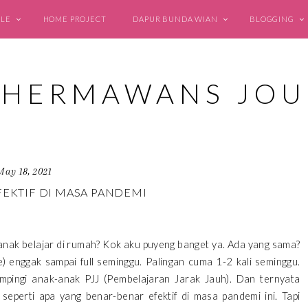
YLE
HOME PROJECT
DAPUR BUNDA WIAN
BLOGGING
May 18, 2021
FEKTIF DI MASA PANDEMI
ak belajar di rumah? Kok aku puyeng banget ya. Ada yang sama?
 enggak sampai full seminggu. Palingan cuma 1-2 kali seminggu.
ingi anak-anak PJJ (Pembelajaran Jarak Jauh). Dan ternyata
seperti apa yang benar-benar efektif di masa pandemi ini. Tapi