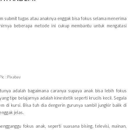
elum submit tugas atau anaknya enggak bisa fokus selama menerima
akhirnya beberapa metode ini cukup membantu untuk mengatasi
Pic : Pixabay
satunya adalah bagaimana caranya supaya anak bisa lebih fokus
g tipe belajarnya adalah kinestetik seperti krucils kecil. Segala
em di kursi. Bisa tuh dia dengerin gurunya sambil jungkir balik di
enggak jelas.
engganggu fokus anak, seperti suasana bising, televisi, mainan,