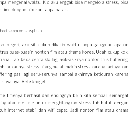
anpa mengenal waktu. Klo aku enggak bisa mengelola stress, bisa
me time dengan hiburan tanpa batas.
shoots.com on Unsplash
uar negeri, aku sih cukup dikasih waktu tanpa gangguan apapun
trus puas-puasin nonton film atau drama korea. Udah cukup kok.
haha. Tapi beda cerita klo lagi asik-asiknya nonton trus buffering.
hhh, bukannya stress hilang malah makin stress karena jadinya kan
fering pas lagi seru-serunya sampai akhirnya ketiduran karena
 sinyalnya. Bete banget.
e timenya berhasil dan endingnya bikin kita kembali semangat
aling atau me time untuk menghilangkan stress tuh butuh dengan
uh internet stabil dan wifi cepat. Jadi nonton film atau drama