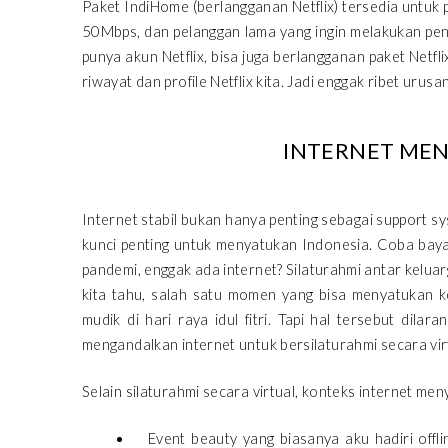
Paket IndiHome (berlangganan Netflix) tersedia untuk
50Mbps, dan pelanggan lama yang ingin melakukan peng
punya akun Netflix, bisa juga berlangganan paket Netf
riwayat dan profile Netflix kita. Jadi enggak ribet uru
INTERNET ME
Internet stabil bukan hanya penting sebagai support sy
kunci penting untuk menyatukan Indonesia. Coba bayan
pandemi, enggak ada internet? Silaturahmi antar kelua
kita tahu, salah satu momen yang bisa menyatukan k
mudik di hari raya idul fitri. Tapi hal tersebut dila
mengandalkan internet untuk bersilaturahmi secara vir
Selain silaturahmi secara virtual, konteks internet men
Event beauty yang biasanya aku hadiri offli