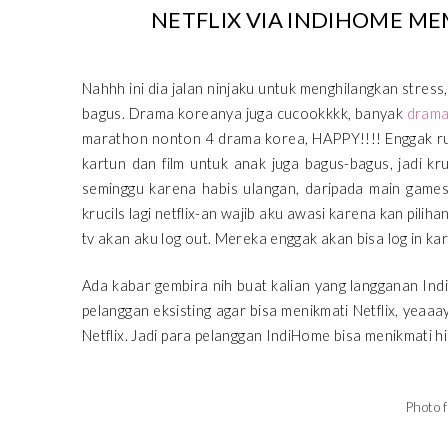
NETFLIX VIA INDIHOME M
Nahhh ini dia jalan ninjaku untuk menghilangkan stres
bagus. Drama koreanya juga cucookkkk, banyak
drama
marathon nonton 4 drama korea, HAPPY!!!! Enggak rug
kartun dan film untuk anak juga bagus-bagus, jadi kr
seminggu karena habis ulangan, daripada main games 
krucils lagi netflix-an wajib aku awasi karena kan pilihan
tv akan aku log out. Mereka enggak akan bisa log in k
Ada kabar gembira nih buat kalian yang langganan In
pelanggan eksisting agar bisa menikmati Netflix, ye
Netflix. Jadi para pelanggan IndiHome bisa menikmati hi
Photo 