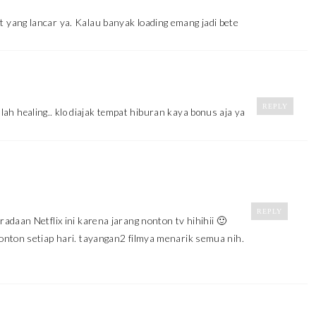
yang lancar ya. Kalau banyak loading emang jadi bete
REPLY
ah healing.. klo diajak tempat hiburan kaya bonus aja ya
REPLY
daan Netflix ini karena jarang nonton tv hihihii 🙂
nton setiap hari. tayangan2 filmya menarik semua nih.