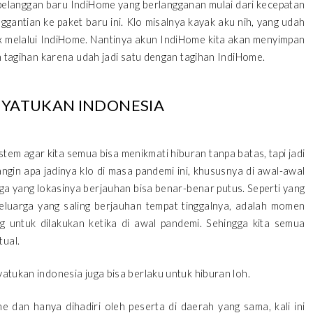
 pelanggan baru IndiHome yang berlangganan mulai dari kecepatan
gantian ke paket baru ini. Klo misalnya kayak aku nih, yang udah
lix melalui IndiHome. Nantinya akun IndiHome kita akan menyimpan
san tagihan karena udah jadi satu dengan tagihan IndiHome.
NYATUKAN INDONESIA
stem agar kita semua bisa menikmati hiburan tanpa batas, tapi jadi
gin apa jadinya klo di masa pandemi ini, khususnya di awal-awal
rga yang lokasinya berjauhan bisa benar-benar putus. Seperti yang
eluarga yang saling berjauhan tempat tinggalnya, adalah momen
rang untuk dilakukan ketika di awal pandemi. Sehingga kita semua
tual.
yatukan indonesia juga bisa berlaku untuk hiburan loh.
ne dan hanya dihadiri oleh peserta di daerah yang sama, kali ini