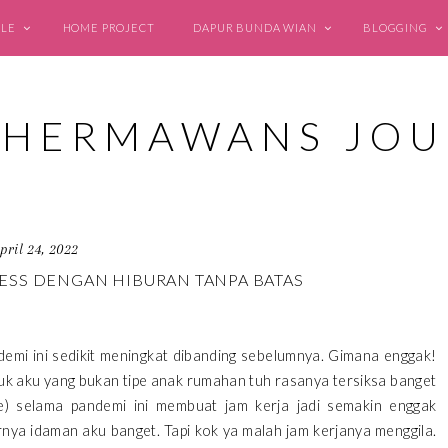
YLE
HOME PROJECT
DAPUR BUNDA WIAN
BLOGGING
pril 24, 2022
ESS DENGAN HIBURAN TANPA BATAS
demi ini sedikit meningkat dibanding sebelumnya. Gimana enggak!
ntuk aku yang bukan tipe anak rumahan tuh rasanya tersiksa banget
e) selama pandemi ini membuat jam kerja jadi semakin enggak
rnya idaman aku banget. Tapi kok ya malah jam kerjanya menggila.