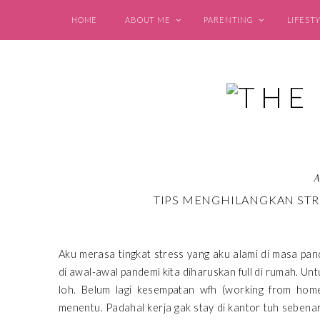
HOME
ABOUT ME
PARENTING
LIFEST
A
TIPS MENGHILANGKAN STR
Aku merasa tingkat stress yang aku alami di masa pan
di awal-awal pandemi kita diharuskan full di rumah. U
loh. Belum lagi kesempatan wfh (working from hom
menentu. Padahal kerja gak stay di kantor tuh sebena