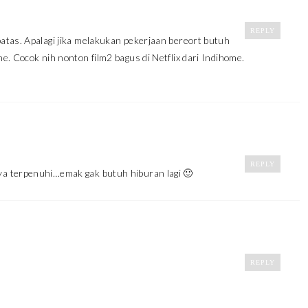
REPLY
atas. Apalagi jika melakukan pekerjaan bereort butuh
. Cocok nih nonton film2 bagus di Netflix dari Indihome.
REPLY
a terpenuhi…emak gak butuh hiburan lagi 🙂
REPLY