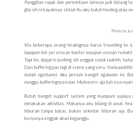
Panggilan rapat dan permintaan lainnya jadi datang t
gila sih ni kayaknya. Untuk itu aku butuh healing atau 
Photo by je
Klo beberapa orang healingnya harus travelling ke l
(apapun loh ya! urusan kantor maupun urusan rumah) 
Tapi klo diajak travelling sih enggak nolak laahhh. haha
Dan buffering pas lagi di scene yang seru. Yaelaaaahh
malah ngedumel. Aku pernah banget ngalamin ini. Buf
nunggu bufferingnya kelar. Muteeerrr aja tuh icon nyari
Butuh banget support system yang mumpuni supaya m
melakukan aktivitas. Makanya aku bilang di awal, he
hiburan tanpa batas, bukan sekedar hiburan aja. But
koreanya enggak akan keganggu.