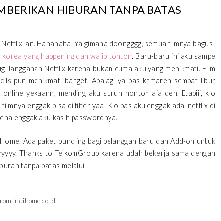
EMBERIKAN HIBURAN TANPA BATAS
s, Netflix-an. Hahahaha. Ya gimana doongggg, semua filmnya bagus-
 korea yang happening dan wajib tonton
. Baru-baru ini aku sampe
i langganan Netflix karena bukan cuma aku yang menikmati. Film
ucils pun menikmati banget. Apalagi ya pas kemaren sempat libur
online yekaann, mending aku suruh nonton aja deh. Etapiii, klo
 filmnya enggak bisa di filter yaa. Klo pas aku enggak ada, netflix di
arena enggak aku kasih passwordnya.
diHome. Ada paket bundling bagi pelanggan baru dan Add-on untuk
aaayyyyy. Thanks to TelkomGroup karena udah bekerja sama dengan
buran tanpa batas melalui .
from indihome.co.id