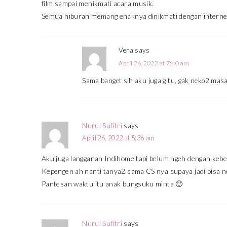
film sampai menikmati acara musik.
Semua hiburan memang enaknya dinikmati dengan internet 
Vera
says
April 26, 2022 at 7:40 am
Sama banget sih aku juga gitu, gak neko2 masal
Nurul Sufitri
says
April 26, 2022 at 5:36 am
Aku juga langganan Indihome tapi belum ngeh dengan kebera
Kepengen ah nanti tanya2 sama CS nya supaya jadi bisa no
Pantesan waktu itu anak bungsuku minta 🙂
Nurul Sufitri
says