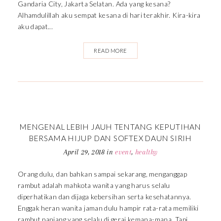
Gandaria City, Jakarta Selatan. Ada yang kesana?
Alhamdulillah aku sempat kesana di hari terakhir. Kira-kira
aku dapat...
READ MORE
MENGENAL LEBIH JAUH TENTANG KEPUTIHAN
BERSAMA HIJUP DAN SOFTEX DAUN SIRIH
April 29, 2018
in
event
,
healthy
Orang dulu, dan bahkan sampai sekarang, menganggap
rambut adalah mahkota wanita yang harus selalu
diperhatikan dan dijaga kebersihan serta kesehatannya.
Enggak heran wanita jaman dulu hampir rata-rata memiliki
rambut panjang yang selalu di gerai kemana-mana. Tapi