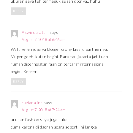
ukuran saya tuh termasuk susah dptnya.. huhu
REPLY
Aswinda Utari
says
August 7, 2018 at 6:46 am
Wah, keren juga ya blogger crony bisa jd partnernya.
Mupeng deh ikutan begini. Baru tau jakarta jadi tuan
rumah diperhelatan fashion bertaraf internasional
begini. Kereen.
REPLY
ruziana ina
says
August 7, 2018 at 7:24 am
urusan fashion saya juga suka
cuma karena di daerah acara seperti ini langka