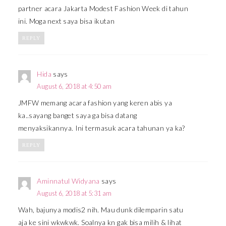
partner acara Jakarta Modest Fashion Week di tahun
ini. Moga next saya bisa ikutan
REPLY
Hida
says
August 6, 2018 at 4:50 am
JMFW memang acara fashion yang keren abis ya
ka..sayang banget saya ga bisa datang
menyaksikannya. Ini termasuk acara tahunan ya ka?
REPLY
Aminnatul Widyana
says
August 6, 2018 at 5:31 am
Wah, bajunya modis2 nih. Mau dunk dilemparin satu
aja ke sini wkwkwk. Soalnya kn gak bisa milih & lihat