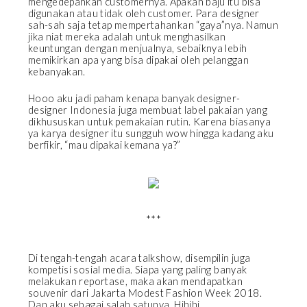
mengedepankan customernya. Apakah baju itu bisa
digunakan atau tidak oleh customer. Para designer
sah-sah saja tetap mempertahankan “gaya”nya. Namun
jika niat mereka adalah untuk menghasilkan
keuntungan dengan menjualnya, sebaiknya lebih
memikirkan apa yang bisa dipakai oleh pelanggan
kebanyakan.
Hooo aku jadi paham kenapa banyak designer-
designer Indonesia juga membuat label pakaian yang
dikhususkan untuk pemakaian rutin. Karena biasanya
ya karya designer itu sungguh wow hingga kadang aku
berfikir, “mau dipakai kemana ya?”
***
Di tengah-tengah acara talkshow, disempilin juga
kompetisi sosial media. Siapa yang paling banyak
melakukan reportase, maka akan mendapatkan
souvenir dari Jakarta Modest Fashion Week 2018.
Dan aku sebagai salah satunya. Hihihi.