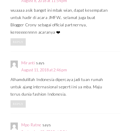
August 8, 2018 at 11:54 pm
wuaaaa asik banget ini mbak wian, dapat kesempatan
untuk hadir di acara JMFW.. selamat juga buat
Blogger Crony sebagai official partnernya,
kereeeeennnn acaranya ❤️
REPLY
Miranti
says
August 11, 2018 at 2:46 pm
Alhamdulillah Indonesia dipercaya jadi tuan rumah
untuk ajang internasional seperti ini ya mba. Maju
terus dunia fashion Indonesia.
REPLY
Mpo Ratne
says