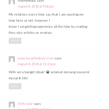
Anonymous
says
August 8, 2018 at 9:06 pm
My relatives every time say that I am wasting my
time here at net, however I
know I am getting experience all the time by reading
thes nice articles or reviews.
REPLY
www.faradiladputri.com
says
August 8, 2018 at 11:41 pm
Wiih seru banget mbak! 😀 selamat menang souvenir
menarik hihi
REPLY
VHAranie
says