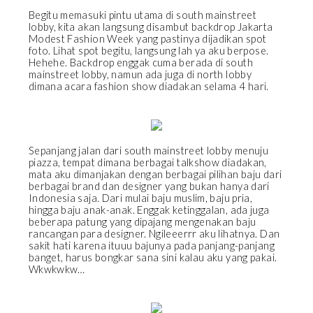
Begitu memasuki pintu utama di south mainstreet
lobby, kita akan langsung disambut backdrop Jakarta
Modest Fashion Week yang pastinya dijadikan spot
foto. Lihat spot begitu, langsung lah ya aku berpose.
Hehehe. Backdrop enggak cuma berada di south
mainstreet lobby, namun ada juga di north lobby
dimana acara fashion show diadakan selama 4 hari.
Sepanjang jalan dari south mainstreet lobby menuju
piazza, tempat dimana berbagai talkshow diadakan,
mata aku dimanjakan dengan berbagai pilihan baju dari
berbagai brand dan designer yang bukan hanya dari
Indonesia saja. Dari mulai baju muslim, baju pria,
hingga baju anak-anak. Enggak ketinggalan, ada juga
beberapa patung yang dipajang mengenakan baju
rancangan para designer. Ngileeerrr aku lihatnya. Dan
sakit hati karena ituuu bajunya pada panjang-panjang
banget, harus bongkar sana sini kalau aku yang pakai.
Wkwkwkw…