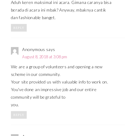
Aduh keren maksimal ini acara. Gimana caranya bisa
berada di acara ini mbak? Anyway, mbaknya cantik
dan fashionable banget.
REPLY
Anonymous
says
August 8, 2018 at 3:08 pm
We are a group of volunteers and opening a new
scheme in our community.
Your site provided us with valuable info to work on.
You've done an impressive job and our entire
community will be grateful to
you.
REPLY