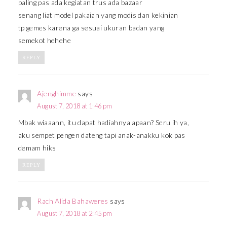
paling pas ada kegiatan trus ada bazaar
senang liat model pakaian yang modis dan kekinian
tp gemes karena ga sesuai ukuran badan yang
semekot hehehe
REPLY
Ajenghimme
says
August 7, 2018 at 1:46 pm
Mbak wiaaann, itu dapat hadiahnya apaan? Seru ih ya,
aku sempet pengen dateng tapi anak-anakku kok pas
demam hiks
REPLY
Rach Alida Bahaweres
says
August 7, 2018 at 2:45 pm