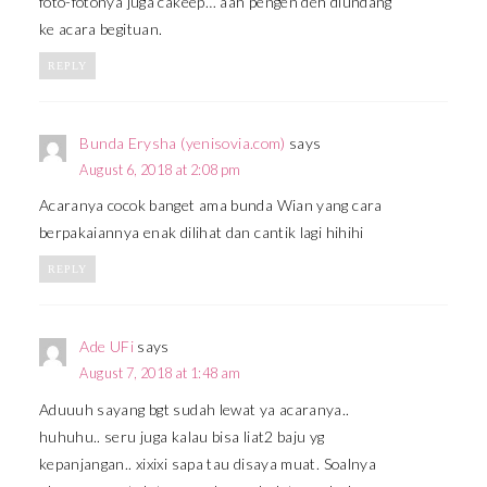
foto-fotonya juga cakeep… aah pengen deh diundang
ke acara begituan.
REPLY
Bunda Erysha (yenisovia.com)
says
August 6, 2018 at 2:08 pm
Acaranya cocok banget ama bunda Wian yang cara
berpakaiannya enak dilihat dan cantik lagi hihihi
REPLY
Ade UFi
says
August 7, 2018 at 1:48 am
Aduuuh sayang bgt sudah lewat ya acaranya..
huhuhu.. seru juga kalau bisa liat2 baju yg
kepanjangan.. xixixi sapa tau disaya muat. Soalnya