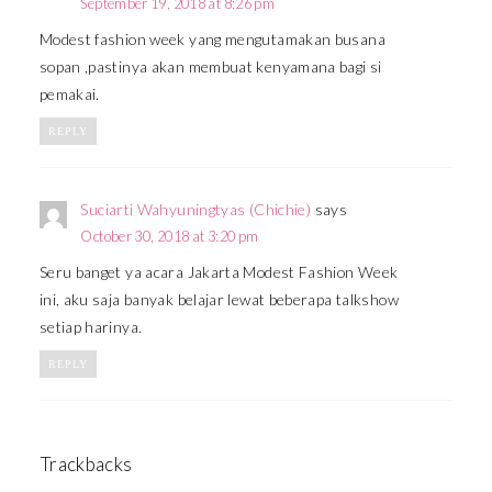
September 19, 2018 at 8:26 pm
Modest fashion week yang mengutamakan busana
sopan ,pastinya akan membuat kenyamana bagi si
pemakai.
REPLY
Suciarti Wahyuningtyas (Chichie)
says
October 30, 2018 at 3:20 pm
Seru banget ya acara Jakarta Modest Fashion Week
ini, aku saja banyak belajar lewat beberapa talkshow
setiap harinya.
REPLY
Trackbacks