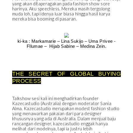
yang akan ditaperagakan pada fashion show sore
harinya. Aku speechless. Mereka masih tergolong
muda loh, tapi idenya luar biasa hingga hasil karya
mereka bisa booming di pasaran.
ki-ka : Markamarie – Lina Sukijo – Uma Privee -
Fllumae – Hijab Sabine – Medina Zein.
THE SECRET OF GLOBAL BUYING
PROCESS
Talkshow sesi kali ini menghadirkan founder
Kazecastudio (Australia) dengan moderator Sania
Alma. Kazecastudio merupakan modest fashion studio
yang menawarkan pakaian dari para designer
khususnya yang ada di Australia. Dalam menjual baju
rancangan designer, kazecastudio enggak hanya
melihat dari modelnya, tapi ia justru lebih