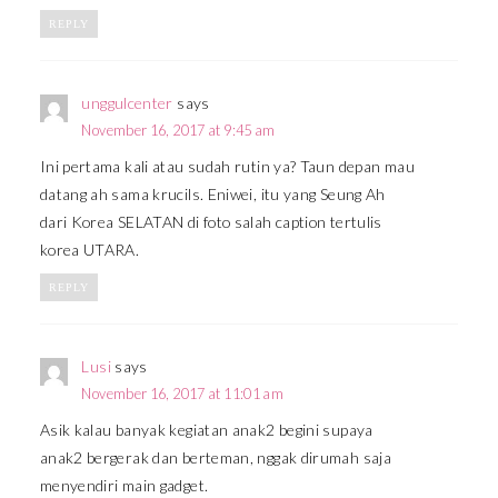
REPLY
unggulcenter
says
November 16, 2017 at 9:45 am
Ini pertama kali atau sudah rutin ya? Taun depan mau
datang ah sama krucils. Eniwei, itu yang Seung Ah
dari Korea SELATAN di foto salah caption tertulis
korea UTARA.
REPLY
Lusi
says
November 16, 2017 at 11:01 am
Asik kalau banyak kegiatan anak2 begini supaya
anak2 bergerak dan berteman, nggak dirumah saja
menyendiri main gadget.