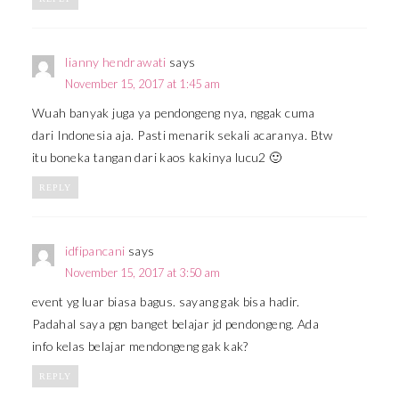
lianny hendrawati
says
November 15, 2017 at 1:45 am
Wuah banyak juga ya pendongeng nya, nggak cuma
dari Indonesia aja. Pasti menarik sekali acaranya. Btw
itu boneka tangan dari kaos kakinya lucu2 🙂
REPLY
idfipancani
says
November 15, 2017 at 3:50 am
event yg luar biasa bagus. sayang gak bisa hadir.
Padahal saya pgn banget belajar jd pendongeng. Ada
info kelas belajar mendongeng gak kak?
REPLY