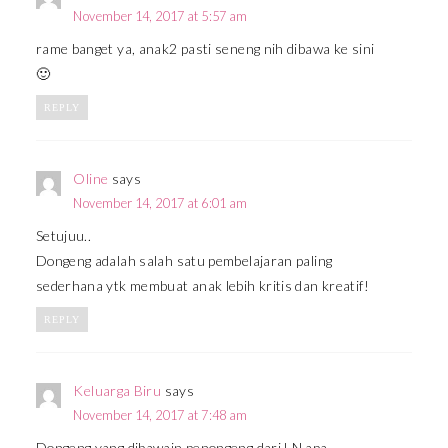
November 14, 2017 at 5:57 am
rame banget ya, anak2 pasti seneng nih dibawa ke sini
🙂
REPLY
Oline
says
November 14, 2017 at 6:01 am
Setujuu..
Dongeng adalah salah satu pembelajaran paling
sederhana ytk membuat anak lebih kritis dan kreatif!
REPLY
Keluarga Biru
says
November 14, 2017 at 7:48 am
Dongeng yang dibawain penongeng dari LN apa