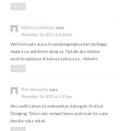
REPLY
Melysa Luthiasari
says
November 16, 2017 at 2:20 pm
Wah ternyata acara ini pendongengnya dari berbagai
negara ya, jadi keren dong ya. Tp kalo aku nonton
pasti kendalanya di bahasa kyknya ya… Hehehs
REPLY
Reh Atemalem
says
November 16, 2017 at 5:25 pm
Aku sedih tahun ini melewatkan datang ke Festival
Dongeng. Tahun lalu sempet bawa anak main ke sana
dan dia suka sekali.
REPLY