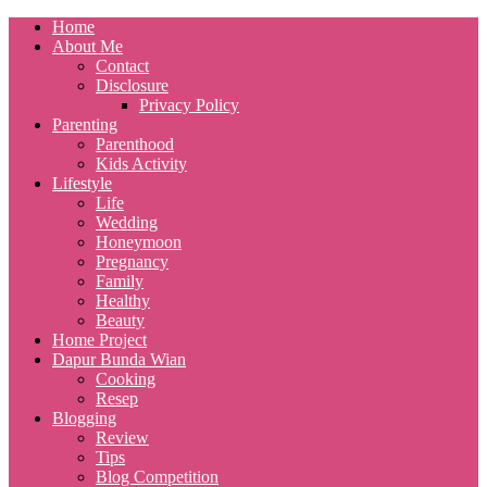
Home
About Me
Contact
Disclosure
Privacy Policy
Parenting
Parenthood
Kids Activity
Lifestyle
Life
Wedding
Honeymoon
Pregnancy
Family
Healthy
Beauty
Home Project
Dapur Bunda Wian
Cooking
Resep
Blogging
Review
Tips
Blog Competition