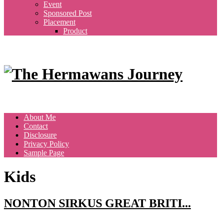
Event
Sponsored Post
Placement
Product
About Me
Contact
Disclosure
Privacy Policy
Sample Page
Kids
NONTON SIRKUS GREAT BRITI...