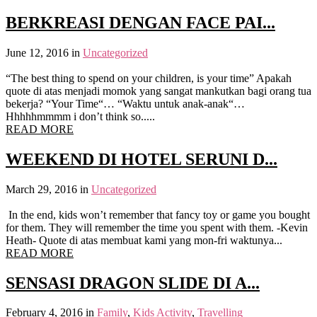
BERKREASI DENGAN FACE PAI...
June 12, 2016
in
Uncategorized
“The best thing to spend on your children, is your time” Apakah
quote di atas menjadi momok yang sangat mankutkan bagi orang tua
bekerja? “Your Time“… “Waktu untuk anak-anak“…
Hhhhhmmmm i don’t think so.....
READ MORE
WEEKEND DI HOTEL SERUNI D...
March 29, 2016
in
Uncategorized
In the end, kids won’t remember that fancy toy or game you bought
for them. They will remember the time you spent with them. -Kevin
Heath- Quote di atas membuat kami yang mon-fri waktunya...
READ MORE
SENSASI DRAGON SLIDE DI A...
February 4, 2016
in
Family
,
Kids Activity
,
Travelling