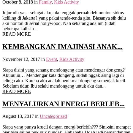
October 8, 2018
in
Family
,
Kids Activity
Jujur nih ya… seingat aku, aku enggak pernah deh nonton sirkus
keliling di Jakarta? yang pakai tenda-tenda gitu. Biasanya sih dulu
aku nonton di serial hollywood. Nah sekarang ada nih (udah
beberapa kali sih...
READ MORE
KEMBANGKAN IMAJINASI ANAK...
November 12, 2017
in
Event
,
Kids Activity
Siapa disini yang senang mendongeng atau mendengar dongeng?
Akuuuuu… Mendengar kata dongeng, sudah nggak asing lagi di
telinga aku. Karena aku adalah penikmat dongeng semenjak kecil.
Sebelum tidur, Ibu selalu mendongeng untuk aku dan...
READ MORE
MENYALURKAN ENERGI BERLEB...
August 13, 2017
in
Uncategorized
Siapa yang punya krucil dengan energi berlebih??? Sini-sini merapat
biar bisa saling puk puk pundak. Hahahaha Udah jadi pemandangan