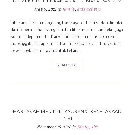
IDE MENGISI LIBURAN ANAK DI MASA PANDEMI
May 9, 2021
in
family
,
kids activity
Liburan sekolah menjelang hari raya idul fitri sudah dimulai
dari beberapa hari yang lalu dan liburan kenaikan kelas juga
sudah didepan mata. Karena masih dalam masa pandemi,
jadi enggak bisa ajak anak liburan ke luar kota atau ke luar
negeri. Sebisa mungkin untuk tetap...
READ MORE
HARUSKAH MEMILIKI ASURANSI KECELAKAAN
DIRI
November 10, 2018
in
family
,
life