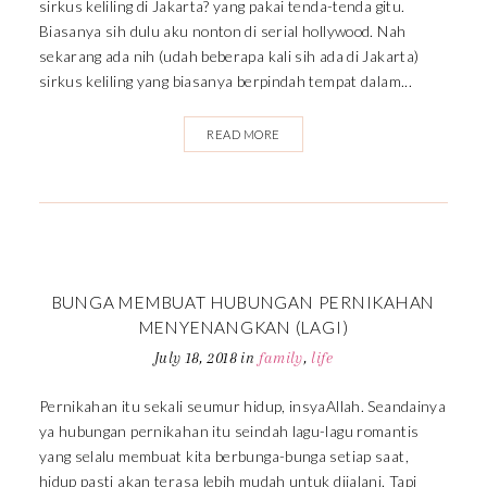
sirkus keliling di Jakarta? yang pakai tenda-tenda gitu.
Biasanya sih dulu aku nonton di serial hollywood. Nah
sekarang ada nih (udah beberapa kali sih ada di Jakarta)
sirkus keliling yang biasanya berpindah tempat dalam...
READ MORE
BUNGA MEMBUAT HUBUNGAN PERNIKAHAN
MENYENANGKAN (LAGI)
July 18, 2018
in
family
,
life
Pernikahan itu sekali seumur hidup, insyaAllah. Seandainya
ya hubungan pernikahan itu seindah lagu-lagu romantis
yang selalu membuat kita berbunga-bunga setiap saat,
hidup pasti akan terasa lebih mudah untuk dijalani. Tapi