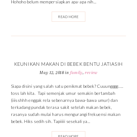
Hohoho belum mempersiapkan apa-apa nih...
READ MORE
KEUNIKAN MAKAN DI BEBEK BENTU JATIASIH
May 12, 2018
in
family
,
review
Siapa disini yang salah satu penikmat bebek? Cuuungggg…..
toss lah kita. Tapi semenjak umur semakin bertambah
(iiisshhh enggak rela sebenarnya bawa-bawa umur) dan
terkadang pundak terasa sakit setelah makan bebek,
rasanya sudah mulai harus mengurangi frekuensi makan
bebek. Hiks sedih sih. Tapiiiii sesekali ya...
READ MORE