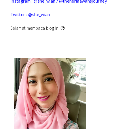
Instagram : @she_wian / @thehermawansjourney
Twitter : @she_wian
Selamat membaca blog ini 🙂