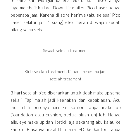
tersamarkan. Mungkin karena tekstur kulit disekitarnya
juga membaik kali ya. Down time after Pico Laser hanya
beberapa jam. Karena di sore harinya (aku selesai Pico
Laser sekitar jam 1 siang) efek merah di wajah sudah
hilang sama sekali.
Sesaat setelah treatment
Kiri : setelah treatment. Kanan : beberapa jam
setelah treatment
3 hari setelah pico disarankan untuk tidak make up sama
sekali. Tapi malah jadi keenakan dan kebablasan. Aku
jadi lebih percaya diri ke kantor tanpa make up
(foundation atau cushion, bedak, blush on) loh. Hanya
alis, eye make up dan lipstick aja sekarang aku kalau ke
kantor. Biasanya maahhh mana PD ke kantor tanpa