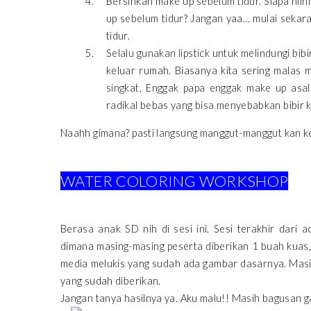
Bersihkan make up sebelum tidur. Siapa nii
up sebelum tidur? Jangan yaa… mulai sekara
tidur.
Selalu gunakan lipstick untuk melindungi bibir
keluar rumah. Biasanya kita sering malas
singkat, Enggak papa enggak make up asal l
radikal bebas yang bisa menyebabkan bibir ki
Naahh gimana? pasti langsung manggut-manggut kan 
WATER COLORING WORKSHOP
Berasa anak SD nih di sesi ini. Sesi terakhir dari
dimana masing-masing peserta diberikan 1 buah kuas, 
media melukis yang sudah ada gambar dasarnya. Masi
yang sudah diberikan.
Jangan tanya hasilnya ya. Aku malu!! Masih bagusan