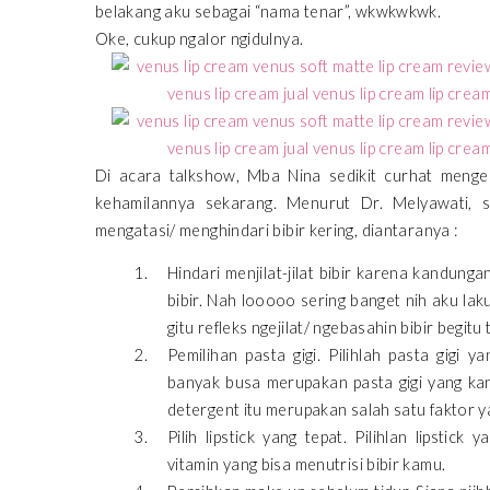
belakang aku sebagai “nama tenar”, wkwkwkwk.
Oke, cukup ngalor ngidulnya.
Di acara talkshow, Mba Nina sedikit curhat mengen
kehamilannya sekarang. Menurut Dr. Melyawati, 
mengatasi/ menghindari bibir kering, diantaranya :
Hindari menjilat-jilat bibir karena kandunga
bibir. Nah looooo sering banget nih aku la
gitu refleks ngejilat/ ngebasahin bibir begit
Pemilihan pasta gigi. Pilihlah pasta gigi
banyak busa merupakan pasta gigi yang ka
detergent itu merupakan salah satu faktor y
Pilih lipstick yang tepat. Pilihlan lipst
vitamin yang bisa menutrisi bibir kamu.