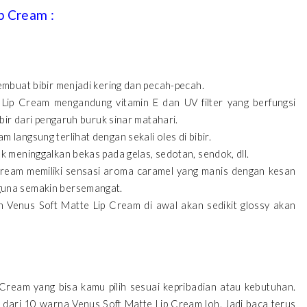
p Cream :
embuat bibir menjadi kering dan pecah-pecah.
 Lip Cream mengandung vitamin E dan UV filter yang berfungsi
ibir dari pengaruh buruk sinar matahari.
langsung terlihat dengan sekali oles di bibir.
k meninggalkan bekas pada gelas, sedotan, sendok, dll.
Cream memiliki sensasi aroma caramel yang manis dengan kesan
guna semakin bersemangat.
an Venus Soft Matte Lip Cream di awal akan sedikit glossy akan
Cream yang bisa kamu pilih sesuai kepribadian atau kebutuhan.
dari 10 warna Venus Soft Matte Lip Cream loh. Jadi baca terus