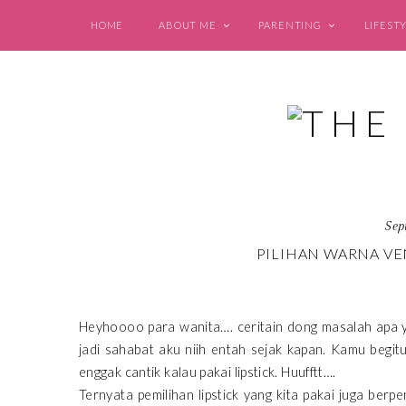
HOME
ABOUT ME
PARENTING
LIFEST
Sep
PILIHAN WARNA VE
Heyhoooo para wanita…. ceritain dong masalah apa ya
jadi sahabat aku niih entah sejak kapan. Kamu begit
enggak cantik kalau pakai lipstick. Huufftt….
Ternyata pemilihan lipstick yang kita pakai juga be