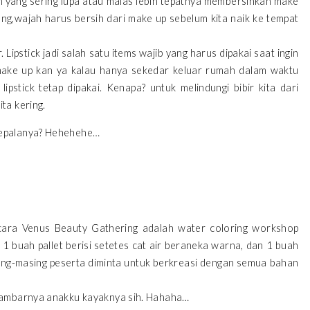
hh yang sering lupa atau malas lebih tepatnya membersihkan make
ng,wajah harus bersih dari make up sebelum kita naik ke tempat
. Lipstick jadi salah satu items wajib yang harus dipakai saat ingin
 make up kan ya kalau hanya sekedar keluar rumah dalam waktu
ipstick tetap dipakai. Kenapa? untuk melindungi bibir kita dari
ta kering.
kepalanya? Hehehehe…
 acara Venus Beauty Gathering adalah water coloring workshop
1 buah pallet berisi setetes cat air beraneka warna, dan 1 buah
ng-masing peserta diminta untuk berkreasi dengan semua bahan
 gambarnya anakku kayaknya sih. Hahaha…