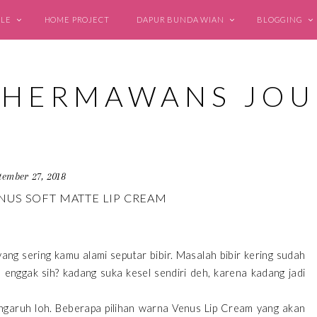
YLE
HOME PROJECT
DAPUR BUNDA WIAN
BLOGGING
tember 27, 2018
NUS SOFT MATTE LIP CREAM
ng sering kamu alami seputar bibir. Masalah bibir kering sudah
u enggak sih? kadang suka kesel sendiri deh, karena kadang jadi
rpengaruh loh. Beberapa pilihan warna Venus Lip Cream yang akan