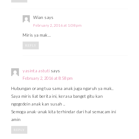
Wian
says
February 2, 2016 at 1:08 pm
Miris ya mak…
REPLY
yasinta astuti
says
February 2, 2016 at 8:58 pm
Hubungan orang tua sama anak juga ngaruh ya mak..
Saya miris liat berita ini, kerasa banget gitu kan
ngegedein anak kan susah ..
Semoga anak-anak kita terhindar dari hal semacam ini
amin
REPLY