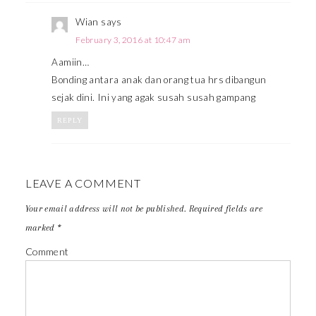
Wian
says
February 3, 2016 at 10:47 am
Aamiin…
Bonding antara anak dan orang tua hrs dibangun
sejak dini. Ini yang agak susah susah gampang
REPLY
LEAVE A COMMENT
Your email address will not be published.
Required fields are
marked
*
Comment