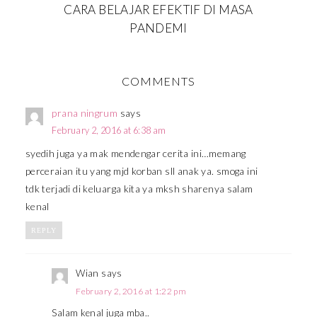
CARA BELAJAR EFEKTIF DI MASA
PANDEMI
COMMENTS
prana ningrum
says
February 2, 2016 at 6:38 am
syedih juga ya mak mendengar cerita ini…memang
perceraian itu yang mjd korban sll anak ya. smoga ini
tdk terjadi di keluarga kita ya mksh sharenya salam
kenal
REPLY
Wian
says
February 2, 2016 at 1:22 pm
Salam kenal juga mba..