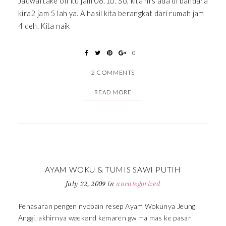
Jadwal take off itu jam 06.10. So, kita hrs ada di bandara
kira2 jam 5 lah ya. Alhasil kita berangkat dari rumah jam
4 deh. Kita naik
0
2 COMMENTS
READ MORE
AYAM WOKU & TUMIS SAWI PUTIH
July 22, 2009
in
uncategorized
Penasaran pengen nyobain resep Ayam Wokunya Jeung
Anggi, akhirnya weekend kemaren gw ma mas ke pasar