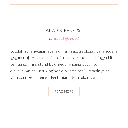
AKAD & RESEPSI
in
uncategorized
Setelah serangkaian acara di hari sabtu selesai, para sodara
lgsg menuju wisma tani. Jadi tu ya, karena hari minggu kita
semua sdh hrs stand by di gedung pagi2 buta, jadi
diputuskanlah untuk nginep di wisma tani. Lokasinya gak
jauh dari Departemen Pertanian. Sedangkan gw,...
READ MORE