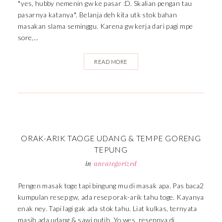
*yes, hubby nemenin gw ke pasar :D. Skalian pengan tau
pasarnya katanya*. Belanja deh kita utk stok bahan
masakan slama seminggu. Karena gw kerja dari pagi mpe
sore,...
READ MORE
ORAK-ARIK TAOGE UDANG & TEMPE GORENG
TEPUNG
in
uncategorized
Pengen masak toge tapi bingung mu di masak apa. Pas baca2
kumpulan resep gw, ada resep orak-arik tahu toge. Kayanya
enak ney. Tapi lagi gak ada stok tahu. Liat kulkas, ternyata
masih ada udang & sawi putih. Yo wes, resepnya di