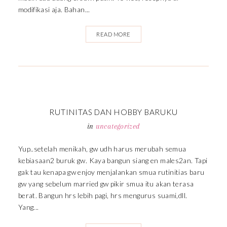
modifikasi aja. Bahan...
READ MORE
RUTINITAS DAN HOBBY BARUKU
in
uncategorized
Yup..setelah menikah, gw udh harus merubah semua
kebiasaan2 buruk gw. Kaya bangun siang en males2an. Tapi
gak tau kenapa gw enjoy menjalankan smua rutinitias baru
gw yang sebelum married gw pikir smua itu akan terasa
berat. Bangun hrs lebih pagi, hrs mengurus suami,dll.
Yang...