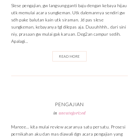
Slese pengajian, gw langsung ganti baju dengan kebaya hijau
utk memulai acara sungkeman. Utk dalemannya sendiri gw
sdh pake balutan kain utk siraman. Jd pas slese
sungkeman, kebayanya tgl dilepas aja. Duuuhhhh.. dari sini
niy, prasaan gw mulai gak karuan. Deg2an campur sedih.
Apalagi...
READ MORE
PENGAJIAN
in
uncategorized
Mareee… kita mulai review acaranya satu persatu. Prosesi
pernikahan aku dan mas diawali dgn acara pengajian yang