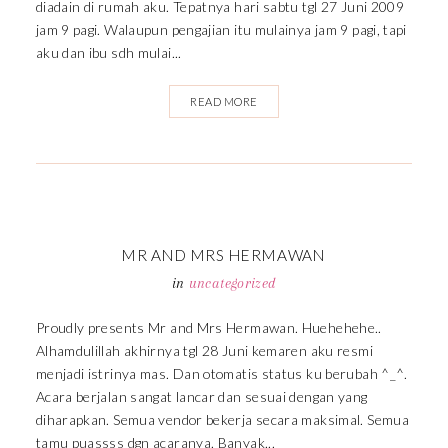
diadain di rumah aku. Tepatnya hari sabtu tgl 27 Juni 2009
jam 9 pagi. Walaupun pengajian itu mulainya jam 9 pagi, tapi
aku dan ibu sdh mulai...
READ MORE
MR AND MRS HERMAWAN
in
uncategorized
Proudly presents Mr and Mrs Hermawan. Huehehehe..
Alhamdulillah akhirnya tgl 28 Juni kemaren aku resmi
menjadi istrinya mas. Dan otomatis status ku berubah ^_^.
Acara berjalan sangat lancar dan sesuai dengan yang
diharapkan. Semua vendor bekerja secara maksimal. Semua
tamu puassss dgn acaranya. Banyak...