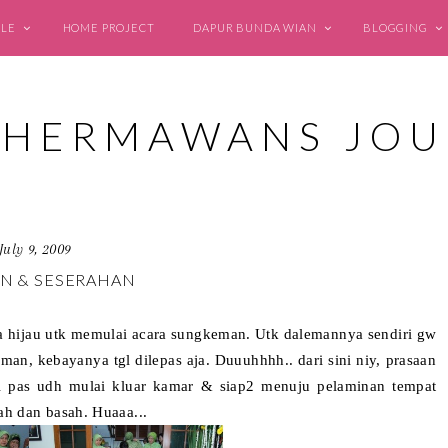
YLE
HOME PROJECT
DAPUR BUNDA WIAN
BLOGGING
July 9, 2009
N & SESERAHAN
ya hijau utk memulai acara sungkeman. Utk dalemannya sendiri
gw
eman, kebayanya tgl dilepas aja. Duuuhhhh.. dari sini niy, prasaan
 pas udh mulai kluar kamar
& si
a
p2 menuju pelaminan tempat
h dan basah. Hu
aaa.
..