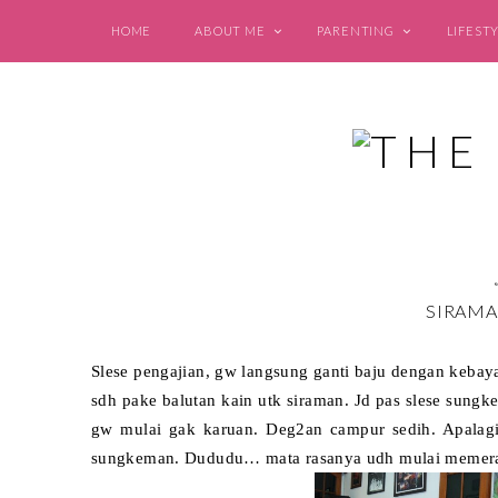
HOME
ABOUT ME
PARENTING
LIFEST
SIRAMA
Slese pengajian, gw langsung ganti baju dengan keba
sdh pake balutan kain
utk sirama
n. Jd pas slese sungk
gw mulai gak karuan. Deg2an campur sedih. Apalagi
sungkeman. Dududu… mata rasanya udh mulai memera