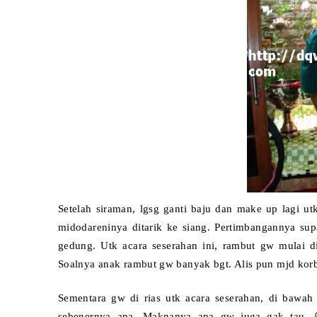
Setelah siraman, lgsg ganti baju dan make up lagi utk
midodareninya ditarik ke sia
ng. Pertimbangannya sup
gedun
g. Utk acara seserahan ini, rambut
gw
mulai d
Soalnya anak rambut
gw
banyak bgt. Alis pun mjd kor
Sementara gw di rias utk acara seserahan, di bawah
sebenernya apa. Maknanya apa gw j
uga gak tau. 