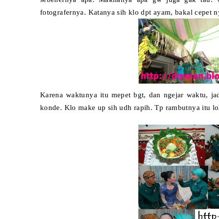
fo
tografernya. Katany
a sih klo dpt ayam, bakal cepet
Karena waktunya itu mepet bgt, dan ngejar waktu, j
konde. Klo make up sih udh rapih. Tp rambutnya itu l