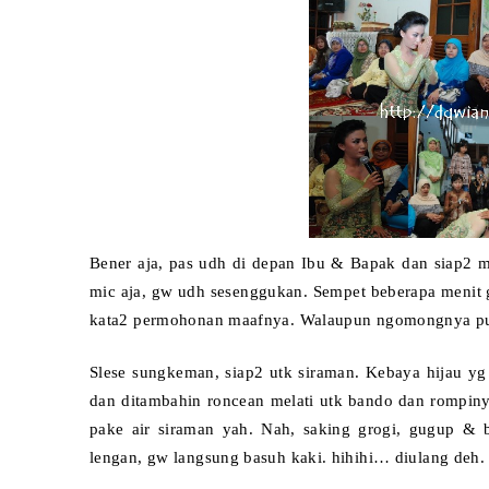
Bener aja, pas udh di depan Ibu & Bapak dan siap2 m
mic aja, gw udh sesenggukan. Sempet beberapa menit 
kata2 permohonan maafnya. Walaupun ngomongnya pu
Slese sungkeman, siap2 utk siraman. Kebay
a hija
u y
dan ditambahin ron
cean melati utk bando dan rompiny
pake air siraman yah. Nah, saking grogi, gugup &
lengan, gw langsung basuh kaki. hihihi… diulang deh.