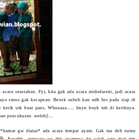
 acara seserahan. Fyi, kita gak ada acara midodareni, jadi acara
aya smua gak kecapean. Besok subuh kan udh hrs pada siap di
i kerik utk buat paes. Whoaaaa….. lmyn bnyk tuh di keriknya.
ban pencukuran. weleh2..
.
 *ka
mar gw diatas* ada acara lempar ayam. Gak tau deh nama
😀 Eeeehh.. ternyata yg dpt ayamnya itu salah satu dari tim