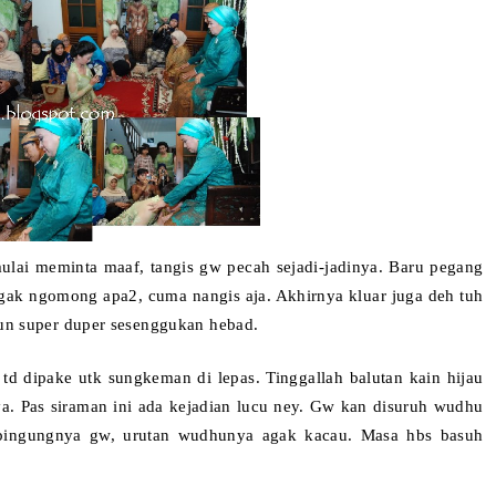
ulai meminta maaf, tangis gw pecah sejadi-jadinya. Baru pegang
gak ngomong apa2, cuma nangis aja. Akhirnya kluar juga deh tuh
n super dup
er sesenggukan
he
bad.
g
td dipake utk sungkeman di lepas. Tinggallah balutan kain hijau
a. Pas siraman ini ada kejadian lucu ney. Gw kan disuruh
w
udhu
 bingungnya gw, urutan wudhunya a
gak kacau. Masa hbs basuh