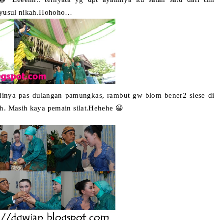
 nyusul nikah.Hohoho…
adinya pas dulangan pamungkas, rambut
gw
blom bener2 slese di
oh. Masih kaya pemain silat.Hehehe 😀