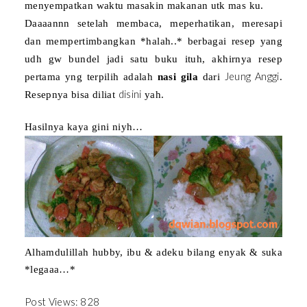
menyempatkan waktu masakin makanan utk mas ku.
Daaaannn setelah membaca, meperhatikan, meresapi
dan mempertimbangkan *halah..* berbagai resep yang
udh gw bundel jadi satu buku ituh, akhirnya resep
Jeung Anggi
pertama yng terpilih adalah
nasi gila
dari
.
disini
Resepnya bisa diliat
yah.
Hasilnya kaya gini niyh…
Alhamdulillah hubby, ibu & adeku bilang enyak & suka
*legaaa…*
Post Views:
828