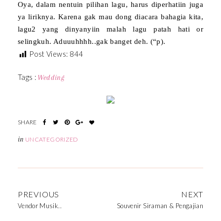
Oya, dalam nentuin pilihan lagu, harus diperhatiin juga
ya liriknya. Karena gak mau dong diacara bahagia kita,
lagu2 yang dinyanyiin malah lagu patah hati or
selingkuh. Aduuuhhhh..gak banget deh. (“p).
Post Views:
844
Tags :
Wedding
in
UNCATEGORIZED
PREVIOUS
NEXT
Vendor Musik..
Souvenir Siraman & Pengajian