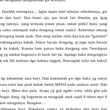
erus mengapdet pengetahuan gw tentunya.
tu. Duuhhh senengnya… bgitu dapet imel sebulan sebelumnya, gw
an dan bayi. Dan bener aja, pas book fair dimulai, gw lgsg
ung lainnya, yang ternyata pinuh pisan, untuk pilih2 buku yang
tuju sama setumpuk buku dongeng untuk anak2. Kebetulan emang
dongeng untuk anak. Dan stiap malam slalu kita bacain *gantian*
kembangannya kakak. Selain bacain dongeng, qt juga rajin bacain
sik ke kakak. Karena baru punya buku dongeng satu *meskipun
geng yg aduhai bagusnya di book fair itu. Apalagi buku dongengnya
ak utk lbh terbiasa dgn bahasa inggris. Boronglah eyke tuh buku2
 ttg kehamilan atau bayi. Dan ketemulah gw dgn buku yg isinya
cara nanti kan pasti kakak butuh MPASI pada saatnya nanti. Dan
im bayi. Mana disc pula. Syapa yg gak ngiler coba. udah gitu ada
ti bagus dong. ttg bagaiman qt mangajak anak sejak 0 tahun mpe 6
n lain sebagainya. Bungkus…
embangan bayi.
Pokoknya semua yg berkaitan dgn bayi dan