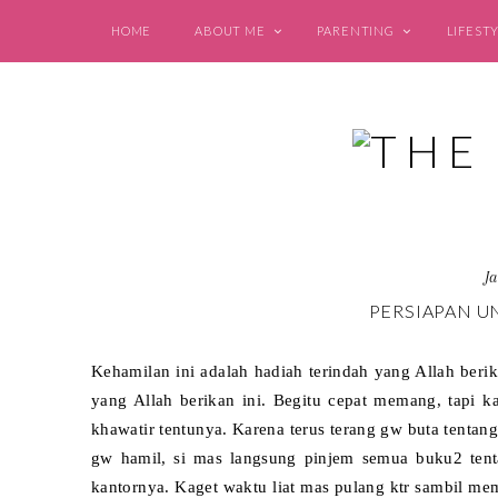
HOME
ABOUT ME
PARENTING
LIFEST
J
PERSIAPAN U
Kehamilan ini adalah hadiah terindah yang Allah ber
yang Allah berikan ini. Begitu cepat memang, tapi 
khawatir tentunya. Karena terus terang gw buta tentan
gw hamil, si mas langsung pinjem semua buku2 tent
kantornya. Kaget waktu liat mas pulang ktr sambil me