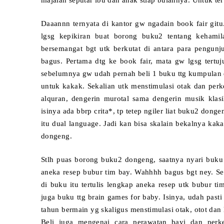
majalah seputar ibu dan anak stiap bulannya. Untuk t
Daaannn ternyata di kantor gw ngadain book fair gi
lgsg kepikiran buat borong buku2 tentang kehamil
bersemangat bgt utk berkutat di antara para pengunj
bagus.
Pertama dtg ke book fair, mata gw lgsg ter
sebelumnya gw udah pernah beli 1 buku ttg kumpulan 
untuk kakak. Sekalian utk menstimulasi otak dan per
alquran, dengerin murotal sama dengerin musik kla
isinya ada bbrp crita*, tp tetep ngiler liat buku2 don
itu dual language. Jadi kan bisa skalain bekalnya kak
dongeng.
Stlh puas borong buku2 dongeng, saatnya nyari buku
aneka resep bubur tim bay. Wahhhh bagus bgt ney. Se
di buku itu tertulis lengkap aneka resep utk bubur t
juga buku ttg brain games for baby. Isinya, udah pas
tahun bermain yg skaligus menstimulasi otak, otot da
Beli juga mengenai cara perawatan bayi dan perk