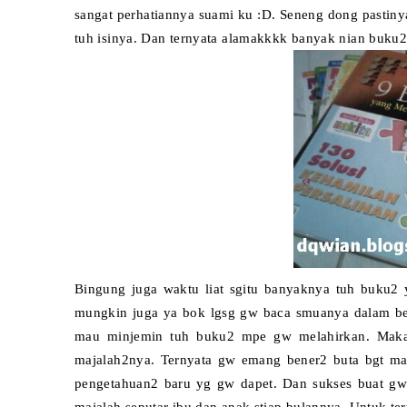
sangat perhatiannya suami ku :D. Seneng dong pastin
tuh isinya. Dan ternyata alamakkkk banyak nian buku2n
Bingung juga waktu liat sgitu banyaknya tuh buku2 
mungkin juga ya bok lgsg gw baca smuanya dalam beb
mau minjemin tuh buku2 mpe gw melahirkan. Mak
majalah2nya. Ternyata gw emang bener2 buta bgt mas
pengetahuan2 baru yg gw dapet. Dan sukses buat gw