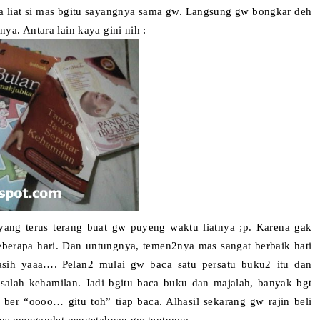
ya liat si mas bgitu sayangnya sama gw. Langsung gw bongkar deh
ya. Antara lain kaya gini nih :
yang terus terang buat gw puyeng waktu liatnya ;p. Karena gak
erapa hari. Dan untungnya, temen2nya mas sangat berbaik hati
asih yaaa….
Pelan2 mulai gw baca satu persatu buku2 itu dan
alah kehamilan. Jadi bgitu baca buku dan majalah, banyak bgt
 ber “oooo… gitu toh” tiap baca.
Alhasil sekarang gw rajin beli