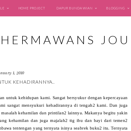
YLE
HOME PROJECT
DAPUR BUNDA WIAN
BLOGGING
anuary 1, 2010
NTUK KEHADIRANNYA..
ikan untuk kehidupan kami. Sangat bersyukur dengan kepercayaan
kami sangat mensyukuri kehadirannya di tengah2 kami. Dan juga
g masalah kehamilan dan printilan2 lainnya. Makanya begitu yakin
ang kehamilan dan juga majalah2 ttg ibu dan bayi dari temen2
mbawa tentengan yang ternyata isinya seabrek buku2 itu. Ternyata