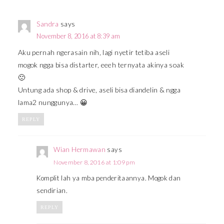
Sandra
says
November 8, 2016 at 8:39 am
Aku pernah ngerasain nih, lagi nyetir tetiba aseli
mogok ngga bisa distarter, eeeh ternyata akinya soak
🙁
Untung ada shop & drive, aseli bisa diandelin & ngga
lama2 nunggunya… 😀
REPLY
Wian Hermawan
says
November 8, 2016 at 1:09 pm
Komplit lah ya mba penderitaannya. Mogok dan
sendirian.
REPLY