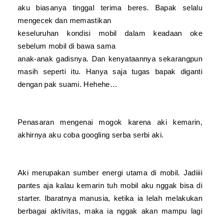
aku biasanya tinggal terima beres. Bapak selalu
mengecek dan memastikan
keseluruhan kondisi mobil dalam keadaan oke
sebelum mobil di bawa sama
anak-anak gadisnya.
Dan
kenyataannya
sekarangpun
masih seperti itu. Hanya saja tugas bapak diganti
dengan pak suami. Hehehe…
Penasaran mengenai mogok karena aki kemarin,
akhirnya aku coba googling serba serbi aki.
Aki merupakan sumber energi utama di mobil. Jadi
iii
pantes aja kalau kemarin
tuh mo
bil aku nggak bisa di
star
ter. Ibaratnya manusia
, ketika ia lelah melakukan
ber
b
agai aktivitas, maka ia
nggak akan mampu lagi