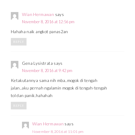
Wian Hermawan
says
November 8, 2016 at 12:56 pm
Hahaha naik angkot panas2an
REPLY
Gena Lysistrata
says
November 8, 2016 at 9:42 pm
Ketakutannya sama nih mba..mogok di tengah
jalan..aku pernah ngalamin mogok di tengah-tengah
tol dan panik.hahahah
REPLY
Wian Hermawan
says
November 8, 2016 at 11:01 pm