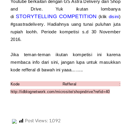
Youtube berkaitan dengan
GS Astra Delivery dari Shop
and
Drive
. Yuk ikutan lombanya
STORYTELLING COMPETITION
di
(klik
disini
)
#gsastradelivery
. Hadiahnya uang tunai puluhan juta
rupiah loohh. Periode kompetisi s.d 30 November
2016.
Jika teman-teman ikutan kompetisi ini karena
membaca info dari sini, jangan lupa untuk m
asukkan
kode refferal di bawah ini yaaa……..
Kode Refferal :
http://idblognetwork.com/microsite/shopndrive?refid=40
Post Views:
1,092