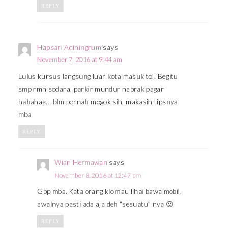
REPLY
Hapsari Adiningrum
says
November 7, 2016 at 9:44 am
Lulus kursus langsung luar kota masuk tol. Begitu
smp rmh sodara, parkir mundur nabrak pagar
hahahaa… blm pernah mogok sih, makasih tipsnya
mba
REPLY
Wian Hermawan
says
November 8, 2016 at 12:47 pm
Gpp mba. Kata orang klo mau lihai bawa mobil,
awalnya pasti ada aja deh "sesuatu" nya 🙂
REPLY