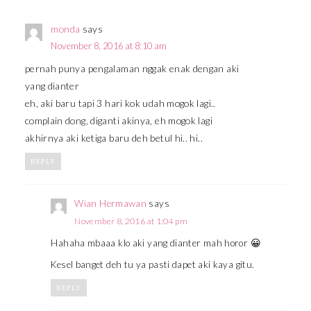
monda
says
November 8, 2016 at 8:10 am
pernah punya pengalaman nggak enak dengan aki
yang dianter
eh, aki baru tapi 3 hari kok udah mogok lagi..
complain dong, diganti akinya, eh mogok lagi
akhirnya aki ketiga baru deh betul hi.. hi..
REPLY
Wian Hermawan
says
November 8, 2016 at 1:04 pm
Hahaha mbaaa klo aki yang dianter mah horor 😀
Kesel banget deh tu ya pasti dapet aki kaya gitu.
REPLY