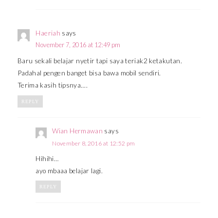
Haeriah
says
November 7, 2016 at 12:49 pm
Baru sekali belajar nyetir tapi saya teriak2 ketakutan.
Padahal pengen banget bisa bawa mobil sendiri.
Terima kasih tipsnya….
REPLY
Wian Hermawan
says
November 8, 2016 at 12:52 pm
Hihihi…
ayo mbaaa belajar lagi.
REPLY