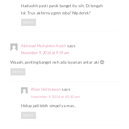
Haduuhh pasti panik banget itu sih. Di tengah
tol. Trus akhirnya gmn mba? Nlp derek?
REPLY
Akhmad Muhaimin Azzet
says
November 9, 2016 at 9:59 am
Waaah, penting banget neh ada layanan antar aki 🙂
REPLY
Wian Hermawan
says
November 9, 2016 at 10:30 am
Hidup jadi lebih simpel ya mas..
REPLY