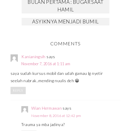
BULAN PERTAMA : BUGAR SAAT
HAMIL
ASYIKNYA MENJADI BUMIL
COMMENTS
Kanianingsih
says
November 7, 2016 at 1:11 am
saya sudah kursus mobil dan udah gamau lg nyetir
seelah nabrak..mending nuulis deh 😀
REPLY
Wian Hermawan
says
November 8, 2016 at 12:42 pm
Trauma ya mba jadinya?