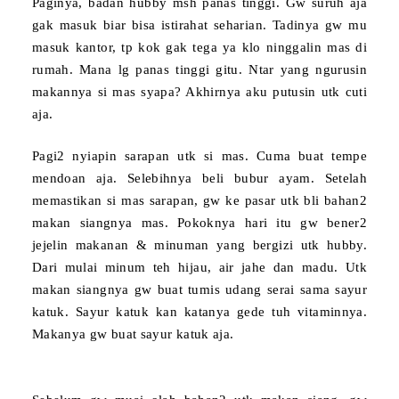
Paginya, badan hubby msh panas tinggi. Gw suruh aja
gak masuk biar bisa istirahat seharian. Tadinya gw mu
masuk kantor, tp kok gak tega ya klo ninggalin mas di
rumah. Mana lg panas tinggi gitu. Ntar yang ngurusin
makannya si mas syapa? Akhirnya aku putusin utk cuti
aja.
Pagi2 nyiapin sarapan utk si mas. Cuma buat
tempe
mendoan
aja. Selebihnya beli bubur ayam. Setelah
memastikan si mas sarapan, gw ke pasar utk bli bahan2
makan siangnya mas. Pokoknya hari itu gw bener2
jejelin makanan & minuman yang bergizi utk hubby.
Dari mulai minum teh hijau, air jahe dan madu. Utk
makan siangnya gw buat
tumis udang serai
sama
sayur
katuk
. Sayur katuk kan katanya gede tuh vitaminnya.
Makanya gw buat sayur katuk aja.