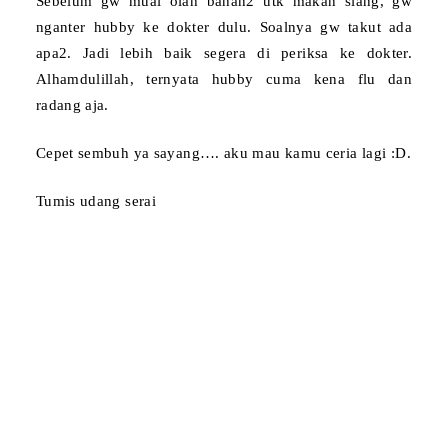
Sebelum gw muai olah bahan2 utk makan siang, gw
nganter hubby ke dokter dulu. Soalnya gw takut ada
apa2. Jadi lebih baik segera di periksa ke dokter.
Alhamdulillah, ternyata hubby cuma kena flu dan
radang aja.
Cepet sembuh ya sayang…. aku mau kamu ceria lagi :D.
Tumis udang serai