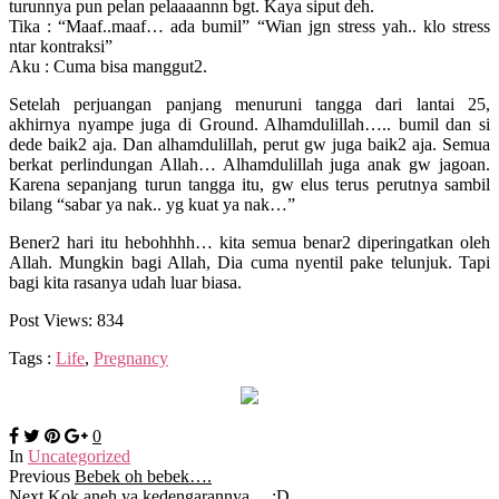
turunnya pun pelan pelaaaannn bgt. Kaya siput deh.
Tika : “Maaf..maaf… ada bumil” “Wian jgn stress yah.. klo stress
ntar kontraksi”
Aku : Cuma bisa manggut2.
Setelah perjuangan panjang menuruni tangga dari lantai 25,
akhirnya nyampe juga di Ground. Alhamdulillah….. bumil dan si
dede baik2 aja. Dan alhamdulillah, perut gw juga baik2 aja. Semua
berkat perlindungan Allah… Alhamdulillah juga anak gw jagoan.
Karena sepanjang turun tangga itu, gw elus terus perutnya sambil
bilang “sabar ya nak.. yg kuat ya nak…”
Bener2 hari itu hebohhhh… kita semua benar2 diperingatkan oleh
Allah. Mungkin bagi Allah, Dia cuma nyentil pake telunjuk. Tapi
bagi kita rasanya udah luar biasa.
Post Views:
834
Tags :
Life
,
Pregnancy
0
In
Uncategorized
Previous
Bebek oh bebek….
Next
Kok aneh ya kedengarannya… :D