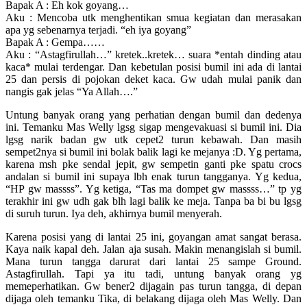
Bapak A : Eh kok goyang…
Aku : Mencoba utk menghentikan smua kegiatan dan merasakan
apa yg sebenarnya terjadi. “eh iya goyang”
Bapak A : Gempa……
Aku : “Astagfirullah…” kretek..kretek… suara *entah dinding atau
kaca* mulai terdengar. Dan kebetulan posisi bumil ini ada di lantai
25 dan persis di pojokan deket kaca. Gw udah mulai panik dan
nangis gak jelas “Ya Allah….”
Untung banyak orang yang perhatian dengan bumil dan dedenya
ini. Temanku Mas Welly lgsg sigap mengevakuasi si bumil ini. Dia
lgsg narik badan gw utk cepet2 turun kebawah. Dan masih
sempet2nya si bumil ini bolak balik lagi ke mejanya :D. Yg pertama,
karena msh pke sendal jepit, gw sempetin ganti pke spatu crocs
andalan si bumil ini supaya lbh enak turun tangganya. Yg kedua,
“HP gw massss”. Yg ketiga, “Tas ma dompet gw massss…” tp yg
terakhir ini gw udh gak blh lagi balik ke meja. Tanpa ba bi bu lgsg
di suruh turun. Iya deh, akhirnya bumil menyerah.
Karena posisi yang di lantai 25 ini, goyangan amat sangat berasa.
Kaya naik kapal deh. Jalan aja susah. Makin menangislah si bumil.
Mana turun tangga darurat dari lantai 25 sampe Ground.
Astagfirullah. Tapi ya itu tadi, untung banyak orang yg
memeperhatikan. Gw bener2 dijagain pas turun tangga, di depan
dijaga oleh temanku Tika, di belakang dijaga oleh Mas Welly. Dan