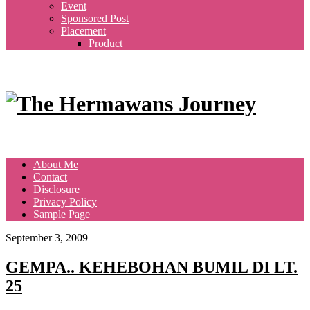
Event
Sponsored Post
Placement
Product
About Me
Contact
Disclosure
Privacy Policy
Sample Page
September 3, 2009
GEMPA.. KEHEBOHAN BUMIL DI LT.
25