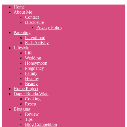
Home
About Me
Contact
Disclosure
Privacy Policy
Parenting
Parenthood
Kids Activity
Lifestyle
Life
Wedding
Honeymoon
Pregnancy
Family
Healthy
Beauty
Home Project
Dapur Bunda Wian
Cooking
Resep
Blogging
Review
Tips
Blog Competition