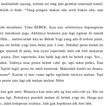
maklumlah sayang, istrimu ini emg jadi gembul semenjak hamil.
adalah si dede. “Yang pengen makan mie aceh bukan aku, tapi
lm terealisasi. Yaitu BEBEK. Iyaa ney sebenernya kepengenan
2 terealisasi juga. Akhirnya kemaren pas lagi nginep di rumah
. Hihi… meluncurlah kita ke Bebek Yogi yang ada di kebon jeruk.
asa ini bebek yogi baru buka jam 3 sore. Padahal perut bumil ini
w muntah di jalan, kita nyari superindo dulu utk beli makanan
a puasa. Dari superindo, kita balik lagi deh ke bebek yogi. Yes…
duk. Tadinya mau pesen bebek cabe ijo, tapi takut pedes. Dan
apiiii lagi2 perut ini udah berteriak. Makanlah bumil ini disana.
puasa*. Kasian si mas cuma ngiler ngeliatin istrinya makan. Tapi
ya pesen satu lagi utk makan malam. Hehe
an gak amis. Biasanya kan suka ada yg bau amis tuh ya. Klo ini
aa bgt. Pokoknya puaslah makan di bebek yogi ini. Harga per
, udah kelaperan soalnya. Jadi gak kepikiran utk foto deh.