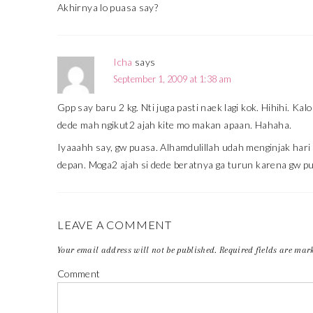
Akhirnya lo puasa say?
Icha
says
September 1, 2009 at 1:38 am
Gpp say baru 2 kg. Nti juga pasti naek lagi kok. Hihihi. 
dede mah ngikut2 ajah kite mo makan apaan. Hahaha.
Iyaaahh say, gw puasa. Alhamdulillah udah menginjak hari 
depan. Moga2 ajah si dede beratnya ga turun karena gw p
LEAVE A COMMENT
Your email address will not be published.
Required fields are ma
Comment