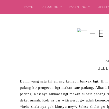
HOME
ABOUT ME
PARENTING
LIFEST
A
BEBE
Bumil yang satu ini emang kemaun banyak bgt. Hihi.
pulang ktr pengeeen bgt makan sate padang. Alhasil
padang. Rasanya nikmaat bgt makan tu sate padang :D
deket rumah. Kok ya pas witir perut gw udah keroncon
*hehe shalatnya gak khusyu ney*. Selese shalat gw 