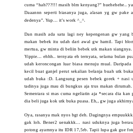
cuma “hah???!!! masih blm kenyang?” huehehehe.. ya 
Daaannn seperti biasanya juga, alasan yg gw pake 
dedenya”. Yup… it’s work ^_^.
Dan masih ada satu lagi ney kepengenan gw yang b
makan bebek itu udah dari awal gw hamil. Tapi blom
mertua, gw minta di beliin bebek utk makan siangnya
Yippie… ehhh.. ternyata eh ternyata, selama bulan pu
udah keroncongan luar biasa menuju mual. Daripada g
kecil buat ganjel perut sekalian belanja buah utk buk
udah buka :D. Langsung pesen bebek gorek + nasi u
tadinya juga mau di bungkus aja trus makan dirumah. T
Sementara si mas cuma ngeliatin aja *secara dia kan 
dia beli juga kok utk buka puasa. Eh,, gw juga akhirn
Oya, rasanya mak nyos bgt deh. Dagingnya empuukkk d
gak loh. Bener2 uenakkk… nasi uduknya juga berasa
potong ayamnya itu IDR 17,5rb. Tapii lupa gak gue foto