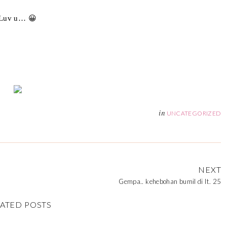
 Luv u… 😀
in
UNCATEGORIZED
NEXT
Gempa.. kehebohan bumil di lt. 25
ATED POSTS