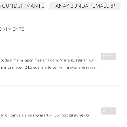
 NGUNDUH MANTU
ANAK BUNDA PEMALU :P
OMMENTS
REPLY
sa bedain mana laper, mana ngidam. Mana keinginan gw
 utk minta macem2 ke suami kite ye. Hihihi syenangnyaaa…
REPLY
ang kitanya aja yah yg maruk. Gw mpe bingung klo