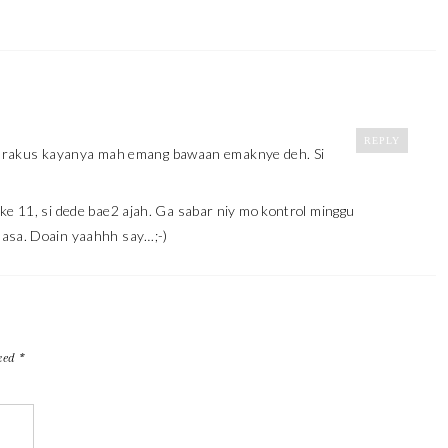
REPLY
Kalo rakus kayanya mah emang bawaan emaknye deh. Si
ke 11, si dede bae2 ajah. Ga sabar niy mo kontrol minggu
uasa. Doain yaahhh say…;-)
rked
*