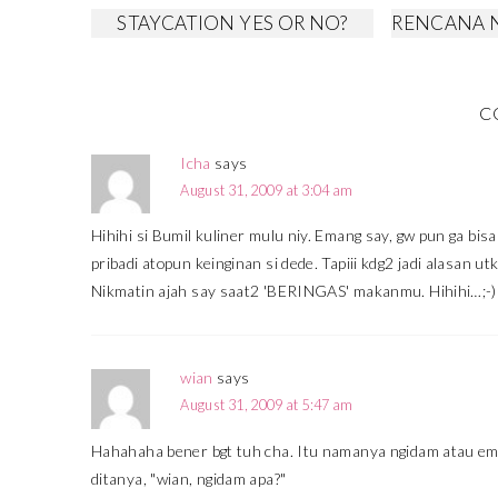
STAYCATION YES OR NO?
RENCANA
C
Icha
says
August 31, 2009 at 3:04 am
Hihihi si Bumil kuliner mulu niy. Emang say, gw pun ga bi
pribadi atopun keinginan si dede. Tapiii kdg2 jadi alasan
Nikmatin ajah say saat2 'BERINGAS' makanmu. Hihihi…;-)
wian
says
August 31, 2009 at 5:47 am
Hahahaha bener bgt tuh cha. Itu namanya ngidam atau em
ditanya, "wian, ngidam apa?"