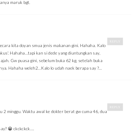
yanya maruk bgt.
REPLY
 Secara kita doyan smua jenis makanan gini. Hahaha. Kalo
akus'. Hahaha…tapi kan si dede yang diuntungkan say,
 ajah. Gw puasa gini, sebelum buka 62 kg, setelah buka
atnya. Hahaha weleh2…Kalo lo udah naek berapa say ?…
REPLY
ktu 2 minggu. Waktu awal ke dokter berat gw cuma 46, dua
say? 😀 ckckckck….