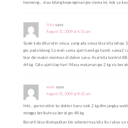
tweweng… mau bilang kepengenan gw slama ini, kok ya ka
Icha
says
August 31, 2009 at 6:51 am
Soale kalo diturutin smua, yang ada smua bisa kita lahap.
gw, pada bilang 'Lo mah sama ajah hamil ga hamil, sama2 r
biar die makin montoxs di dalem sana. Asal kita kontrol BB
64 kg. Gitu ajah tiap hari. Masa makanan gw 2 kg siy ber
wian
says
August 31, 2009 at 8:42 am
hihi… gw terakhir ke dokter baru naik 2 kg dlm jangka wa
minggu berikutnya berat gw 48 kg.
Berarti bisa disimpulkan klo sebenernya kita itu rakus ya 