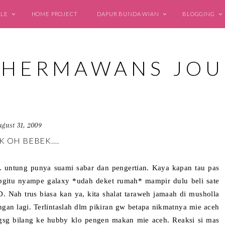
YLE
HOME PROJECT
DAPUR BUNDA WIAN
BLOGGING
ugust 31, 2009
K OH BEBEK….
. untung punya suami sabar dan pengertian. Kaya kapan tau pas
 bgitu nyampe galaxy *udah deket rumah* mampir dulu beli sate
. Nah trus biasa kan ya, kita shalat taraweh jamaah di musholla
gan lagi. Terlintaslah dlm pikiran gw betapa nikmatnya mie aceh
lgsg bilang ke hubby klo pengen makan mie aceh. Reaksi si mas