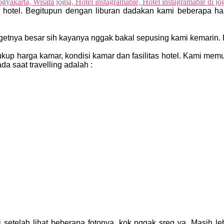
 hotel. Begitupun dengan liburan dadakan kami beberapa har
dgetnya besar sih kayanya nggak bakal sepusing kami kemari
Cukup harga kamar, kondisi kamar dan fasilitas hotel. Kami me
a saat travelling adalah :
 setelah lihat beberapa fotonya, kok nggak sreg ya. Masih le