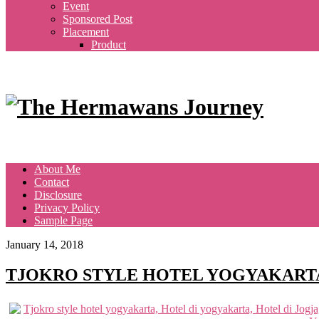
Event
Sponsored Post
Placement
Product
About Me
Contact
Disclosure
Privacy Policy
Sample Page
January 14, 2018
TJOKRO STYLE HOTEL YOGYAKART