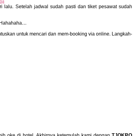
i lalu. Setelah jadwal sudah pasti dan tiket pesawat sudah
n. Hahahaha…
mutuskan untuk mencari dan mem-booking via online. Langkah-
bih oke di hotel. Akhirnya ketemulah kami dengan
TJOKRO