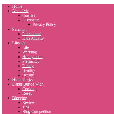
Home
About Me
Contact
Disclosure
Privacy Policy
Parenting
Parenthood
Kids Activity
Lifestyle
Life
Wedding
Honeymoon
Pregnancy
Family
Healthy
Beauty
Home Project
Dapur Bunda Wian
Cooking
Resep
Blogging
Review
Tips
Blog Competition