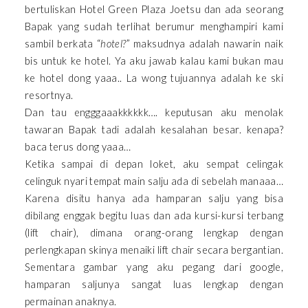
bertuliskan Hotel Green Plaza Joetsu dan ada seorang
Bapak yang sudah terlihat berumur menghampiri kami
sambil berkata “
hotel?
” maksudnya adalah nawarin naik
bis untuk ke hotel. Ya aku jawab kalau kami bukan mau
ke hotel dong yaaa.. La wong tujuannya adalah ke ski
resortnya.
Dan tau engggaaakkkkkk…. keputusan aku menolak
tawaran Bapak tadi adalah kesalahan besar. kenapa?
baca terus dong yaaa…
Ketika sampai di depan loket, aku sempat celingak
celinguk nyari tempat main salju ada di sebelah manaaa…
Karena disitu hanya ada hamparan salju yang bisa
dibilang enggak begitu luas dan ada kursi-kursi terbang
(lift chair), dimana orang-orang lengkap dengan
perlengkapan skinya menaiki lift chair secara bergantian.
Sementara gambar yang aku pegang dari google,
hamparan saljunya sangat luas lengkap dengan
permainan anaknya.