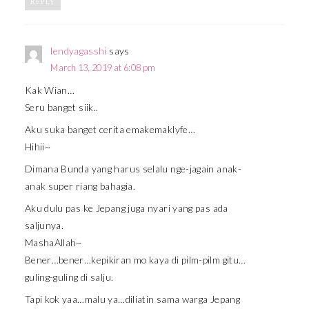
REPLY
lendyagasshi
says
March 13, 2019 at 6:08 pm
Kak Wian…
Seru banget siik..
Aku suka banget cerita emakemaklyfe…
Hihii~
Dimana Bunda yang harus selalu nge-jagain anak-
anak super riang bahagia.
Aku dulu pas ke Jepang juga nyari yang pas ada
saljunya.
MashaAllah~
Bener…bener…kepikiran mo kaya di pilm-pilm gitu…
guling-guling di salju.
Tapi kok yaa…malu ya…diliatin sama warga Jepang