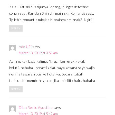
Kalau liat ski di saljunya Jepang, jd inget detective
conan saat Ran dan Shinichi main ski. Romantissss…
Tp lebih romantis mbak sih soalnya sm anak2. Ngiriiii
REPLY
Ade UFi
says
March 13, 2019 at 3:58 am
Asli ngakak baca kalimat "krucil bergerak kayak
belut".. hahaha.. berarti kalau saya kesana saya wajib
nerima tawaran bus ke hotel ya. Secara tubuh
tambun ini membahayakan jika naik lift chair.. hahaha
REPLY
Dian Restu Agustina
says
March 13, 2019 at 5:42 am