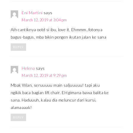
Eni Martini
says
March 12, 2019 at 3:04 pm
Aih cantiknya ootd si ibu, love it. Ehmmm..fotonya
bagus-bagus, mba bikin pengen ikutan jalan ke sana
REPLY
Helena
says
March 12, 2019 at 9:29 pm
Mbak Wian, seruuuuu main saljuuuuu! tapi aku
ngikik baca bagian lift chair. EH gimana bawa balita ke
sana. Haduuuh, kalau dia meluncur dari kursi,
alamaaaak!
REPLY