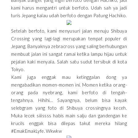
Banyak banget yang ingin berfoto dengan Hachiko, jadi
kami harus mengantri untuk berfoto. Udah sah ya jadi
turis Jepang kalau udah berfoto dengan Patung Hachiko.
Setelah berfoto, kami menyusuri jalan menuju Shibuya
Crossing yang lagi-lagi merupakan tempat populer di
Jepang. Banyaknya zebracross yang saling berhubungan
membuat jalan ini sangat ramai ketika lampu hijau untuk
pejalan kaki menyala. Salah satu sudut tersibuk di kota
Tokyo.
Kami juga enggak mau ketinggalan dong ya
mengabadikan momen-momen ini. Momen ketika orang-
orang pada nyebrang, kami berfoto di tengah-
tengahnya. Hihihi… Sayangnya, belum bisa kayak
selebgram yang foto di Shibuya crossingnya keceh.
Muka lecek siiissss habis main salju dan gandengan ke
krucils enggak bisa dilepas takut mereka hilang
#EmakEmakLyfe. Wkwkw