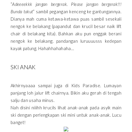
“
Adeeeekkk jangan bergerak. Please jangan bergerak!!!
Bunda takut
” sambil pegangan kenceng ke gantungannya.
Dianya mah cuma ketawa-ketawa puas sambil sesekali
nengok ke belakang (papandut dan krucil besar naik lift
chair di belakang kita). Bahkan aku pun enggak berani
nengok ke belakang. pandangan luruuuusss kedepan
kayak patung. Hahahhahahaha…
SKI ANAK
Akhirnyaaaa sampai juga di Kids Paradise. Lumayan
panjang loh jalur lift chairnya. Bikin aku gerah di tengah
salju dan usaha minus.
Nah disini niiihh krucils lihat anak-anak pada asyik main
ski dengan perlengkapan ski mini untuk anak-anak. Lucu
banget!