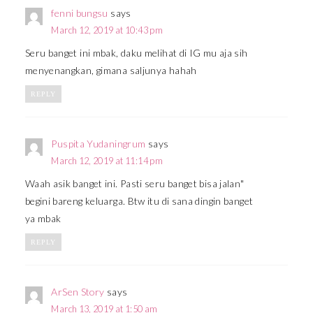
fenni bungsu
says
March 12, 2019 at 10:43 pm
Seru banget ini mbak, daku melihat di IG mu aja sih
menyenangkan, gimana saljunya hahah
REPLY
Puspita Yudaningrum
says
March 12, 2019 at 11:14 pm
Waah asik banget ini. Pasti seru banget bisa jalan"
begini bareng keluarga. Btw itu di sana dingin banget
ya mbak
REPLY
ArSen Story
says
March 13, 2019 at 1:50 am