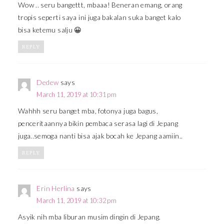
Wow .. seru bangettt, mbaaa! Beneran emang, orang
tropis seperti saya ini juga bakalan suka banget kalo
bisa ketemu salju 😀
REPLY
Dedew
says
March 11, 2019 at 10:31 pm
Wahhh seru banget mba, fotonya juga bagus,
penceritaannya bikin pembaca serasa lagi di Jepang
juga..semoga nanti bisa ajak bocah ke Jepang aamiin..
REPLY
Erin Herlina
says
March 11, 2019 at 10:32 pm
Asyik nih mba liburan musim dingin di Jepang.