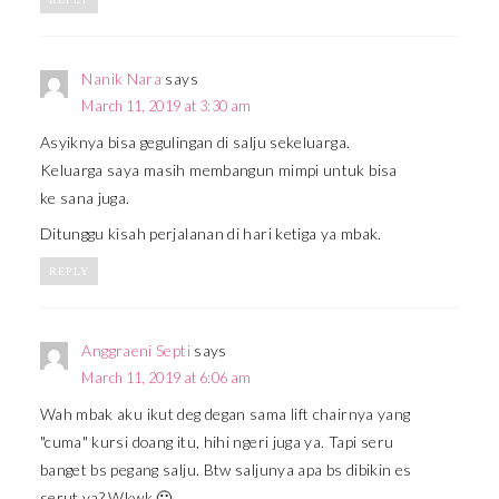
Nanik Nara
says
March 11, 2019 at 3:30 am
Asyiknya bisa gegulingan di salju sekeluarga.
Keluarga saya masih membangun mimpi untuk bisa
ke sana juga.
Ditunggu kisah perjalanan di hari ketiga ya mbak.
REPLY
Anggraeni Septi
says
March 11, 2019 at 6:06 am
Wah mbak aku ikut deg degan sama lift chairnya yang
"cuma" kursi doang itu, hihi ngeri juga ya. Tapi seru
banget bs pegang salju. Btw saljunya apa bs dibikin es
serut ya? Wkwk 🙂