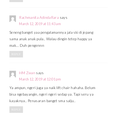
Rachmanita AdindaRara
says
March 12, 2019 at 11:43 am
Seneng banget yaa pengalamannya jala ski di jepang
sama anak anak pula.. Walau dingin tetep happy ya
mak… Duh pengennn
REPLY
HM Zwan
says
March 12, 2019 at 12:01 pm
Ya ampun, ngeri juga ya naik lift chair hahaha. Belum
bisa ngebayangin, ngeri ngeri sedap ya. Tapi seru ya
kayaknya.. Penasaran banget sma salju..
REPLY