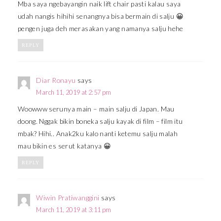
Mba saya ngebayangin naik lift chair pasti kalau saya
udah nangis hihihi senangnya bisa bermain di salju 😀
pengen juga deh merasakan yang namanya salju hehe
REPLY
Diar Ronayu
says
March 11, 2019 at 2:57 pm
Woowww serunya main – main salju di Japan. Mau
doong. Nggak bikin boneka salju kayak di film – film itu
mbak? Hihi.. Anak2ku kalo nanti ketemu salju malah
mau bikin es serut katanya 😀
REPLY
Wiwin Pratiwanggini
says
March 11, 2019 at 3:11 pm