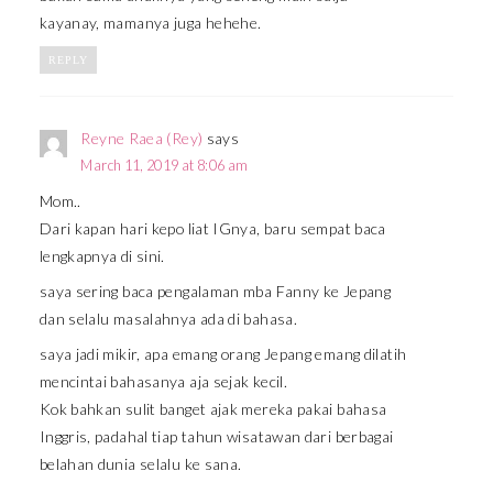
kayanay, mamanya juga hehehe.
REPLY
Reyne Raea (Rey)
says
March 11, 2019 at 8:06 am
Mom..
Dari kapan hari kepo liat IGnya, baru sempat baca
lengkapnya di sini.
saya sering baca pengalaman mba Fanny ke Jepang
dan selalu masalahnya ada di bahasa.
saya jadi mikir, apa emang orang Jepang emang dilatih
mencintai bahasanya aja sejak kecil.
Kok bahkan sulit banget ajak mereka pakai bahasa
Inggris, padahal tiap tahun wisatawan dari berbagai
belahan dunia selalu ke sana.