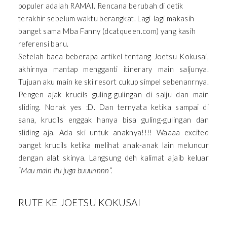
populer adalah RAMAI. Rencana berubah di detik
terakhir sebelum waktu berangkat. Lagi-lagi makasih
banget sama Mba Fanny (dcatqueen.com) yang kasih
referensi baru.
Setelah baca beberapa artikel tentang Joetsu Kokusai,
akhirnya mantap mengganti itinerary main saljunya.
Tujuan aku main ke ski resort cukup simpel sebenanrnya.
Pengen ajak krucils guling-gulingan di salju dan main
sliding. Norak yes :D. Dan ternyata ketika sampai di
sana, krucils enggak hanya bisa guling-gulingan dan
sliding aja. Ada ski untuk anaknya!!!! Waaaa excited
banget krucils ketika melihat anak-anak lain meluncur
dengan alat skinya. Langsung deh kalimat ajaib keluar
“
Mau main itu juga buuunnnn
“.
RUTE KE JOETSU KOKUSAI