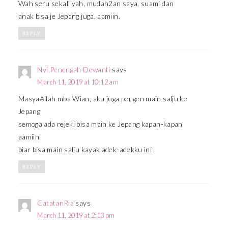
Wah seru sekali yah, mudah2an saya, suami dan
anak bisa je Jepang juga, aamiin.
REPLY
Nyi Penengah Dewanti
says
March 11, 2019 at 10:12 am
MasyaAllah mba Wian, aku juga pengen main salju ke
Jepang
semoga ada rejeki bisa main ke Jepang kapan-kapan
aamiin
biar bisa main salju kayak adek-adekku ini
REPLY
CatatanRia
says
March 11, 2019 at 2:13 pm