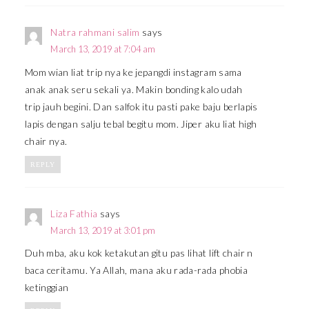
Natra rahmani salim
says
March 13, 2019 at 7:04 am
Mom wian liat trip nya ke jepangdi instagram sama
anak anak seru sekali ya. Makin bonding kalo udah
trip jauh begini. Dan salfok itu pasti pake baju berlapis
lapis dengan salju tebal begitu mom. Jiper aku liat high
chair nya.
REPLY
Liza Fathia
says
March 13, 2019 at 3:01 pm
Duh mba, aku kok ketakutan gitu pas lihat lift chair n
baca ceritamu. Ya Allah, mana aku rada-rada phobia
ketinggian