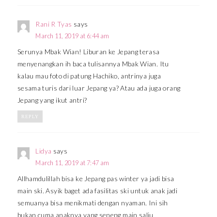
Rani R Tyas
says
March 11, 2019 at 6:44 am
Serunya Mbak Wian! Liburan ke Jepang terasa
menyenangkan ih baca tulisannya Mbak Wian. Itu
kalau mau foto di patung Hachiko, antrinya juga
sesama turis dari luar Jepang ya? Atau ada juga orang
Jepang yang ikut antri?
REPLY
Lidya
says
March 11, 2019 at 7:47 am
Allhamdulillah bisa ke Jepang pas winter ya jadi bisa
main ski. Asyik baget ada fasilitas ski untuk anak jadi
semuanya bisa menikmati dengan nyaman. Ini sih
bukan cuma anaknya yang seneng main salju