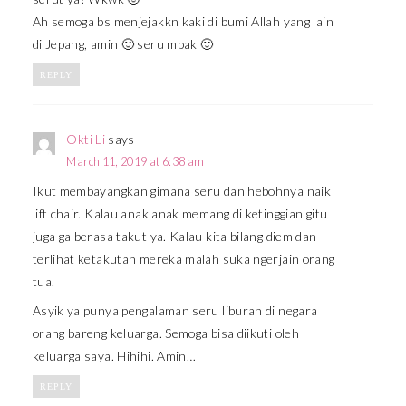
Ah semoga bs menjejakkn kaki di bumi Allah yang lain
di Jepang, amin 🙂 seru mbak 🙂
REPLY
Okti Li
says
March 11, 2019 at 6:38 am
Ikut membayangkan gimana seru dan hebohnya naik
lift chair. Kalau anak anak memang di ketinggian gitu
juga ga berasa takut ya. Kalau kita bilang diem dan
terlihat ketakutan mereka malah suka ngerjain orang
tua.
Asyik ya punya pengalaman seru liburan di negara
orang bareng keluarga. Semoga bisa diikuti oleh
keluarga saya. Hihihi. Amin…
REPLY