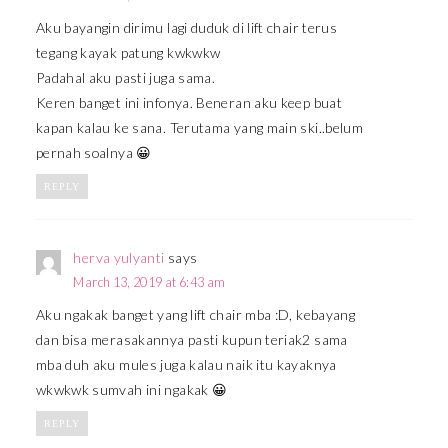
Aku bayangin dirimu lagi duduk di lift chair terus
tegang kayak patung kwkwkw
Padahal aku pasti juga sama.
Keren banget ini infonya. Beneran aku keep buat
kapan kalau ke sana. Terutama yang main ski..belum
pernah soalnya 😀
REPLY
herva yulyanti
says
March 13, 2019 at 6:43 am
Aku ngakak banget yang lift chair mba :D, kebayang
dan bisa merasakannya pasti kupun teriak2 sama
mba duh aku mules juga kalau naik itu kayaknya
wkwkwk sumvah ini ngakak 😀
REPLY