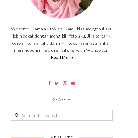
Welcome! Nama aku Wian. Kamu bisa mengenal aku
lebih dekat dengan meng-klik foto aku. Jika tertarik
dengan tulisan aku dan ingin bekerjasama, silahkan
menghubungi melalui email she_wian@yahoo.com
Read More
SEARCH
ARCHIVES