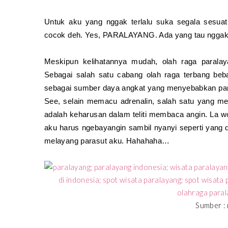
Untuk aku yang nggak terlalu suka segala sesua
cocok deh. Yes, PARALAYANG. Ada yang tau nggak o
Meskipun kelihatannya mudah, olah raga paralaya
Sebagai salah satu cabang olah raga terbang beba
sebagai sumber daya angkat yang menyebabkan para
See, selain memacu adrenalin, salah satu yang m
adalah keharusan dalam teliti membaca angin. La 
aku harus ngebayangin sambil nyanyi seperti yang d
melayang parasut aku. Hahahaha…
Sumber :