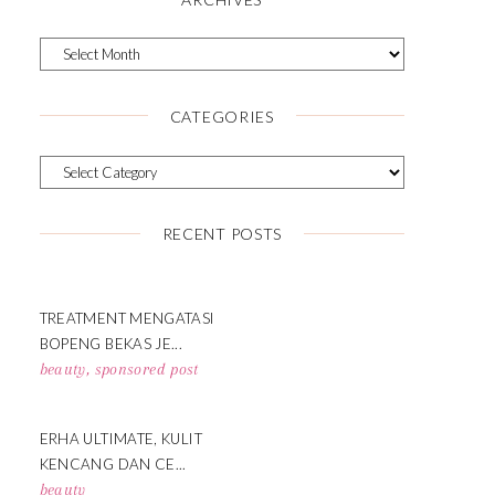
CATEGORIES
RECENT POSTS
TREATMENT MENGATASI
BOPENG BEKAS JE...
beauty
,
sponsored post
ERHA ULTIMATE, KULIT
KENCANG DAN CE...
beauty