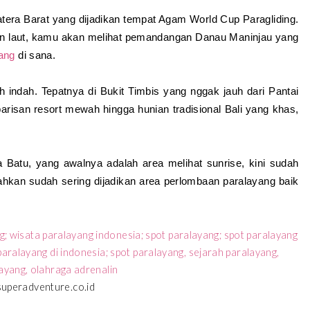
tera Barat
yang dijadikan tempat Agam World Cup Paragliding.
aan laut, kamu akan melihat pemandangan Danau Maninjau yang
ang
di sana.
 indah. Tepatnya di Bukit Timbis yang nggak jauh dari Pantai
isan resort mewah hingga hunian tradisional Bali yang khas,
a Batu
, yang awalnya adalah area melihat sunrise, kini sudah
hkan sudah sering dijadikan area perlombaan paralayang baik
superadventure.co.id