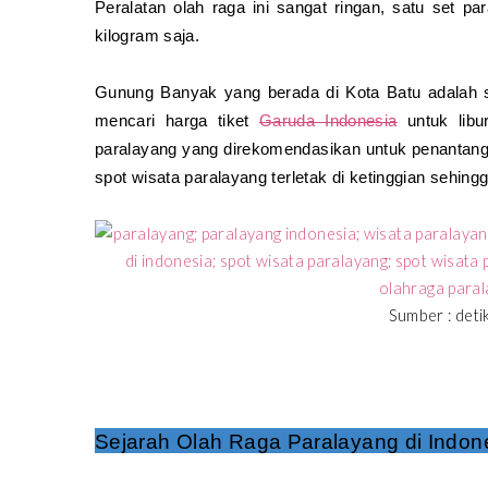
Peralatan olah raga ini sangat ringan, satu set 
kilogram saja.
Gunung Banyak yang berada di Kota Batu adalah sal
mencari harga tiket
Garuda Indonesia
untuk libu
paralayang yang direkomendasikan untuk penantang ad
spot wisata paralayang terletak di ketinggian sehin
Sumber : det
Sejarah Olah Raga Paralayang di Indon