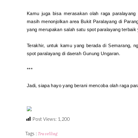
Kamu juga bisa merasakan olah raga paralayang
masih menonjolkan area Bukit Paralayang di Parangt
yang merupakan salah satu spot paralayang terbaik y
Terakhir, untuk kamu yang berada di
Semarang
, n
spot paralayang di daerah Gunung Ungaran.
***
Jadi, siapa hayo yang berani mencoba olah raga paral
Post Views:
1,200
Tags :
Travelling