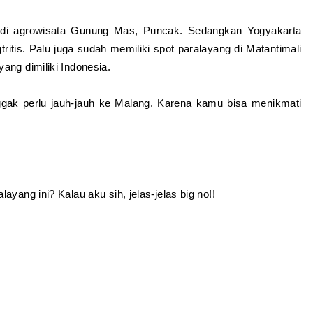
 di
agrowisata Gunung Mas, Puncak
. Sedangkan
Yogyakarta
ritis.
Palu
juga sudah memiliki spot paralayang di Matantimali
ang dimiliki Indonesia.
ggak perlu jauh-jauh ke Malang. Karena kamu bisa menikmati
ayang ini? Kalau aku sih, jelas-jelas big no!!