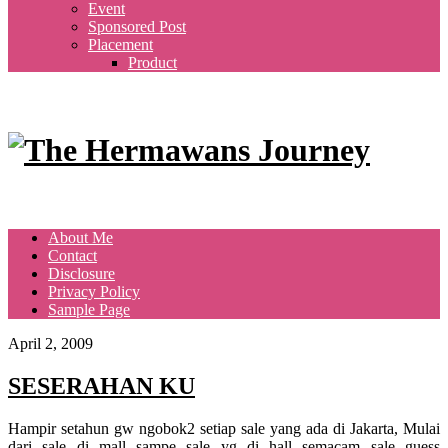
Event
Sponsored Post
Placement
Product
About Me
Contact
Disclosure
Privacy Policy
Sample Page
April 2, 2009
SESERAHAN KU
Hampir setahun gw ngobok2 setiap sale yang ada di Jakarta, Mulai
dari sale di mall sampe sale yg di hall semacam sale guess