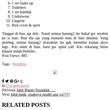
1 set make up
Toiletiers
1 set handuk
Underwear
Lingerie
Bed cover & sprei
Tinggal di hias aja deh.. Nanti semua barang2 itu bakal gw serahin
ke si mas. Biar dia aja yang mutusin mau di hias dimana. Yang
penting, semua barang2 seserahan itu gak menuhin kamar akyu
lagi.. Klo udah di hias, baru gw aplot yah. Klo sekarang blom
kliatan indah.Hehehe..
Post Views:
885
Tags :
Wedding
0
In
Uncategorized
Previous
Jahit Blazer Yuuukkk…..
Next
Jahit batik, enaknya model apa ya????
RELATED POSTS