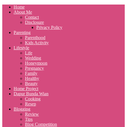
Home
About Me
Contact
Disclosure
Privacy Policy
Parenting
Parenthood
Kids Activity
Lifestyle
Life
Wedding
Honeymoon
Pregnancy
Family
Healthy
Beauty
Home Project
Dapur Bunda Wian
Cooking
Resep
Blogging
Review
Tips
Blog Competition