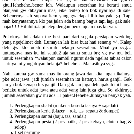
gitu.Hehehehe..bener loh. Walaupun seserahan itu berarti smua
blanjaan gw dibayarin mas, eike teutep loh bok nyarinya di sale.
Sebenernya sih supaya item yang gw dapat lbh banyak. ;-). Tapi
mah kenyataannya klo pas jalan ada barang bagus tapi lagi gak sale,
hajar!!!!! Hihihihi..tapi tetep dengan persetujuan mas ku yah.
Pokoknya ini adalah the best part dari segala persiapan wedding
yang ngejelimet deh. Lumayan lah bisa buat hati senang ^^. Kalap
deh gw klo udah disuruh belanja seserahan. Maaf ya syg…
untungnya mas ku ini setuju2 aja sama smua brg yg gw mu beli
untuk seserahan *walaupun sambil ngurut dada ngeliat tabiat calon
istrinya ini yang doyan belanja* hehehe… Makasih ya syg..
Nah, karena gw sama mas itu orang jawa dan kita juga nikahnya
pke adat jawa, jadi jumlah seserahan itu katanya harus ganjil. Gak
tau ya bok kenapa hrs ganjil. Dan gak tau juga deh apakah ini hanya
berlaku untuk adat jawa atau adat yang lain juga gitu. So, akhirnya
jumlah seserahan gw itu ada 11 paket.Hehehe..lumayan banyak yah.
Perlengkapan shalat (mukena beserta tasnya + sajadah)
Perlengkapan kerja (blazer + rok, tas, sepatu & dompet)
Perlengkapan santai (baju, tas, sandal)
Perlengkapan pesta (2 pcs batik, 2 pcs kebaya, clutch bag &
selop)
1 set parfume