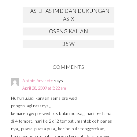
FASILITAS IMD DAN DUKUNGAN
ASIX
OSENG KAILAN
35 W
COMMENTS
Anthie Arvianto
says
April 28, 2009 at 3:22 am
Huhuhu,jadi kangen sama pre wed
pengen lagi rasanya,,
kemaren gw pre wed pas bulan puasa,,, hari pertama
di 4 tempat, hari ke 2 di 2 tempat,, manteb deh panas
nya,, puasa-puasa pula,, kerind pula tenggorokan,,
tapi syennnaaag pula,, karena ternyata foto pre wed