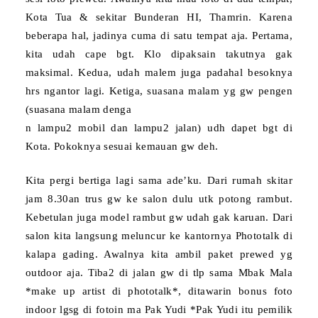
Kota Tua & sekitar Bunderan HI, Thamrin. Karena
beberapa hal, jadinya cuma di satu tempat aja. Pertama,
kita udah cape bgt. Klo dipaksain takutnya gak
maksimal. Kedua, udah malem juga padahal besoknya
hrs ngantor lagi. Ketiga, suasana malam yg gw pengen
(suasana malam denga
n lampu2 mobil dan lampu2 jalan) udh dapet bgt di
Kota. Pokoknya sesuai kemauan gw deh.
Kita pergi bertiga lagi sama ade’ku. Dari rumah skitar
jam 8.30an trus gw ke salon dulu utk potong rambut.
Kebetulan juga model rambut gw udah gak karuan. Dari
salon kita langsung meluncur ke kantornya Phototalk di
kalapa gading. Awalnya kita ambil paket prewed yg
outdoor aja. Tiba2 di jalan gw di tlp sama Mbak Mala
*make up artist di phototalk*, ditawarin bonus foto
indoor lgsg di fotoin ma Pak Yudi *Pak
Yudi itu pemilik