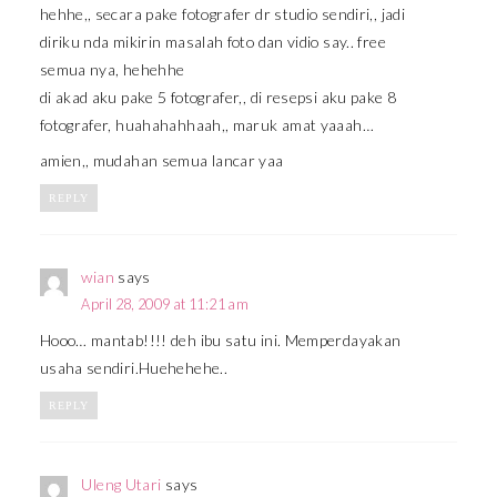
hehhe,, secara pake fotografer dr studio sendiri,, jadi
diriku nda mikirin masalah foto dan vidio say.. free
semua nya, hehehhe
di akad aku pake 5 fotografer,, di resepsi aku pake 8
fotografer, huahahahhaah,, maruk amat yaaah…
amien,, mudahan semua lancar yaa
REPLY
wian
says
April 28, 2009 at 11:21 am
Hooo… mantab!!!! deh ibu satu ini. Memperdayakan
usaha sendiri.Huehehehe..
REPLY
Uleng Utari
says