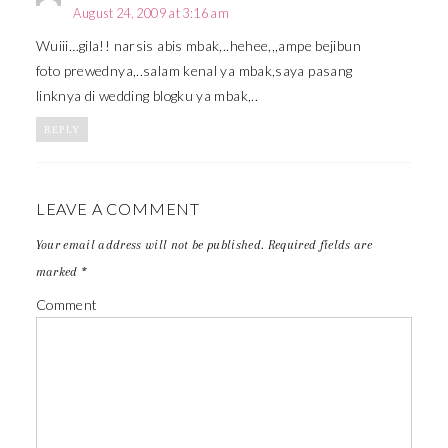
August 24, 2009 at 3:16 am
Wuiii…gila!! narsis abis mbak,..hehee,,,ampe bejibun
foto prewednya,..salam kenal ya mbak,saya pasang
linknya di wedding blogku ya mbak,..
REPLY
LEAVE A COMMENT
Your email address will not be published.
Required fields are
marked
*
Comment