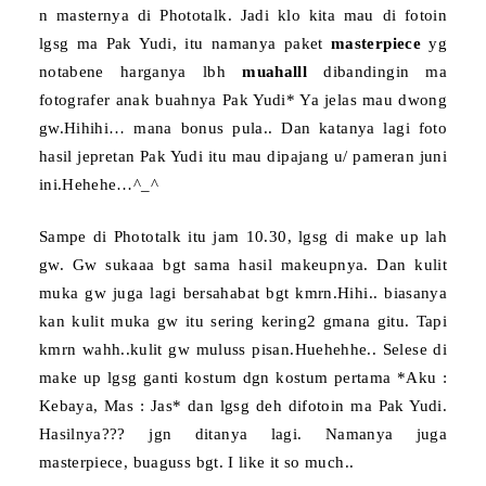
n masternya di Phototalk. Jadi klo kita mau di fotoin
lgsg ma Pak Yudi, itu namanya paket
masterpiece
yg
notabene harganya lbh
muahalll
dibandingin ma
fotografer anak buahnya Pak Yudi* Ya jelas mau dwong
gw.Hihihi… mana bonus pula.. Dan katanya lagi foto
hasil jepretan Pak Yudi itu mau dipajang u/ pameran juni
ini.Hehehe…^_^
Sampe di Phototalk itu jam 10.30, lgsg di make up lah
gw. Gw sukaaa bgt sama hasil makeupnya. Dan kulit
muka gw juga lagi bersahabat bgt kmrn.Hihi.. biasanya
kan kulit muka gw itu sering kering2 gmana gitu. Tapi
kmrn wahh..kulit gw muluss pisan.Huehehhe.. Selese di
make up lgsg ganti kostum dgn kostum pertama *Aku :
Kebaya, Mas : Jas* dan lgsg deh difotoin ma Pak Yudi.
Hasilnya??? jgn ditanya lagi. Namanya juga
master
piece, buaguss bgt. I like it so much..