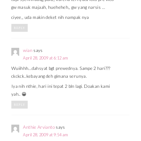
gw masuk majaah, hueheheh,, gw yang narsis …
ciyee,, uda makin deket nih nampak nya
REPLY
wian
says
April 28, 2009 at 6:12 am
Wuiihhh…dahsyat bgt prewednya. Sampe 2 hari???
ckckck..kebayang deh gimana serunya.
Iya nih nthie, hari ini tepat 2 bln lagi. Doakan kami
yah.. 😀
REPLY
Anthie Arvianto
says
April 28, 2009 at 9:54 am