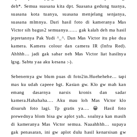
deh*. Semua suasana kita dpt. Suasana gedung tuanya,
suasana kota tuanya, suasana menjelang senjanya,
suasana mlmnya.
Dari hasil foto di kameranya Mas
Victor sih bagus2 semuanya…… gak kalah deh ma hasil
jepretannya Pak Yudi ^_^. Dan Mas Victor itu pke dua
kamera. Kamera colour dan camera IR (Infra Red).
Ahhhh… jadi gak sabar neh Mas Victor liat hasilnya
lgsg. Sabtu yaa aku kesana :-).
Sebenernya gw blum puas di foto2in.Huehehehe… tapi
mas ku udah capeee bgt. Kasian gw. Klo gw mah kan
emang dasarnya narsis kronis dan sadar
kamera.Hahahaha….
Aku mau loh Mas Victor klo
disuruh foto lagi. Tp gratis y
a…. 😀
Hasil foto
prewednya blom bisa gw aplot yah.. soalnya kan masih
di kameranya Mas Victor semua. Naaahhhh… supaya
gak penasaran, ini gw aplot dulu hasil kenarsisan gw