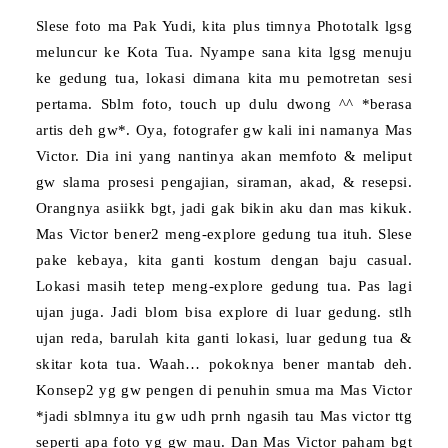
Slese foto ma Pak Yudi, kita plus timnya Phototalk lgsg
meluncur ke Kota Tua. Nyampe sana kita lgsg menuju
ke gedung tua, lokasi dimana kita mu pemotretan sesi
pertama. Sblm foto, touch up dulu dwong ^^ *berasa
artis deh gw*. Oya, fotografer gw kali ini namanya Mas
Victor. Dia ini yang nantinya akan memfoto & meliput
gw slama prosesi pengajian, siraman, akad, & resepsi.
Orangnya asiikk bgt, jadi gak bikin aku dan mas kikuk.
Mas Victor bener2 meng-explore gedung tua ituh. Slese
pake kebaya, kita ganti kostum dengan baju casual.
Lokasi masih tetep meng-explore gedung tua. Pas lagi
ujan juga. Jadi blom bisa explore di luar gedung. stlh
ujan reda, barulah kita ganti lokasi, luar gedung tua &
skitar kota tua. Waah… pokoknya bener man
tab deh.
Konsep2 yg gw pengen di penuhin smua ma Mas Victor
*jadi sblmnya itu gw udh prnh ngasih tau Mas victor ttg
seperti apa foto yg gw mau. Dan Mas Victor paham bgt