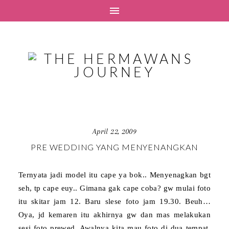
April 22, 2009
PRE WEDDING YANG MENYENANGKAN
Ternyata jadi model itu cape ya bok.. Menyenagkan bgt
seh, tp cape euy.. Gimana gak cape coba? gw mulai foto
itu skitar jam 12. Baru slese foto jam 19.30. Beuh…
Oya, jd kemaren itu akhirnya gw dan mas melakukan
sesi foto prewed. Awalnya kita mau foto di dua tempat,