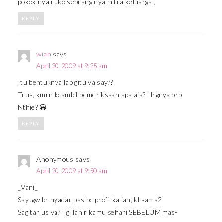
pokok nya ruko sebrang nya mitra keluarga,,
REPLY
wian
says
April 20, 2009 at 9:25 am
Itu bentuknya lab gitu ya say??
Trus, kmrn lo ambil pemeriksaan apa aja? Hrgnya brp
Nthie? 😀
REPLY
Anonymous
says
April 20, 2009 at 9:50 am
_Vani_
Say..gw br nyadar pas bc profil kalian, kl sama2
Sagitarius ya? Tgl lahir kamu sehari SEBELUM mas-