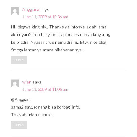
Anggiara
says
June 11, 2009 at 10:36 am
Hi! blogwalking niy.. Thanks ya infonya, udah lama
aku nyari2 info harga ini, tapi males nanya langsung
ke prodia. Nyasar trus nemu disini.. Btw, nice blog!
Smoga lancar ya acara nikahanannya..
REPLY
wian
says
June 11, 2009 at 11:06 am
@Anggiara
sama2 say..senang bisa berbagi info.
Thx yah udah mampir.
REPLY