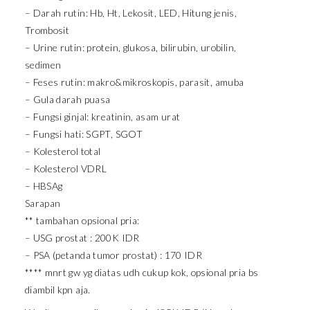
– Darah rutin: Hb, Ht, Lekosit, LED, Hitung jenis,
Trombosit
– Urine rutin: protein, glukosa, bilirubin, urobilin,
sedimen
– Feses rutin: makro&mikroskopis, parasit, amuba
– Gula darah puasa
– Fungsi ginjal: kreatinin, asam urat
– Fungsi hati: SGPT, SGOT
– Kolesterol total
– Kolesterol VDRL
– HBSAg
Sarapan
** tambahan opsional pria:
– USG prostat : 200K IDR
– PSA (petanda tumor prostat) : 170 IDR
**** mnrt gw yg diatas udh cukup kok, opsional pria bs
diambil kpn aja.