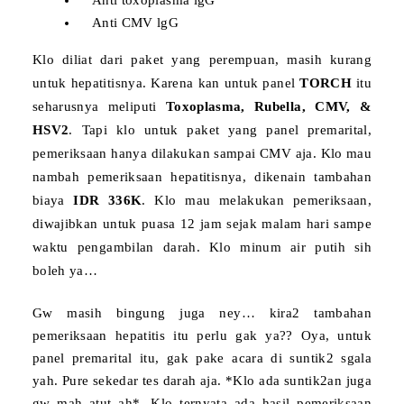
Anti toxoplasma lgG
Anti CMV lgG
Klo diliat dari paket yang perempuan, masih kurang
untuk hepatitisnya. Karena kan untuk panel
TORCH
itu
seharusnya meliputi
Toxoplasma, Rubella, CMV, &
HSV2
. Tapi klo untuk paket yang panel premarital,
pemeriksaan hanya dilakukan sampai CMV aja. Klo mau
nambah pemeriksaan hepatitisnya, dikenain tambahan
biaya
IDR 336K
. Klo mau melakukan pemeriksaan,
diwajibkan untuk puasa 12 jam sejak malam hari sampe
waktu pengambilan darah. Klo minum air putih sih
boleh ya…
Gw masih bingung juga ney… kira2 tambahan
pemeriksaan hepatitis itu perlu gak ya?? Oya, untuk
panel premarital itu, gak pake acara di suntik2 sgala
yah. Pure sekedar tes darah aja. *Klo ada suntik2an juga
gw mah atut ah*. Klo ternyata ada hasil pemeriksaan