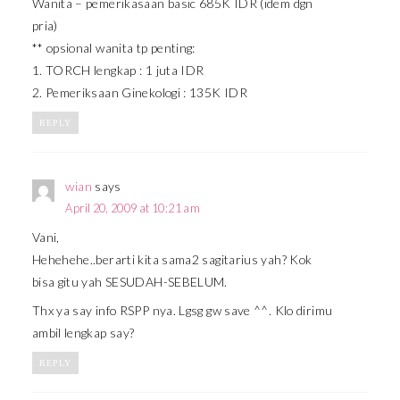
Wanita – pemerikasaan basic 685K IDR (idem dgn
pria)
** opsional wanita tp penting:
1. TORCH lengkap : 1 juta IDR
2. Pemeriksaan Ginekologi : 135K IDR
REPLY
wian
says
April 20, 2009 at 10:21 am
Vani,
Hehehehe..berarti kita sama2 sagitarius yah? Kok
bisa gitu yah SESUDAH-SEBELUM.
Thx ya say info RSPP nya. Lgsg gw save ^^. Klo dirimu
ambil lengkap say?
REPLY