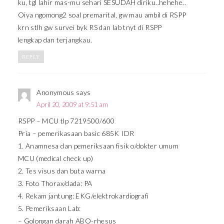
ku, tgl lahir mas-mu sehari SESUDAH diriku..hehehe..
Oiya ngomong2 soal premarital, gw mau ambil di RSPP
krn stlh gw survei byk RS dan lab tnyt di RSPP
lengkap dan terjangkau.
REPLY
Anonymous
says
April 20, 2009 at 9:51 am
RSPP – MCU tlp 7219500/600
Pria – pemerikasaan basic 685K IDR
1. Anamnesa dan pemeriksaan fisik o/dokter umum
MCU (medical check up)
2. Tes visus dan buta warna
3. Foto Thorax/dada: PA
4. Rekam jantung: EKG/elektrokardiografi
5. Pemeriksaan Lab:
– Golongan darah ABO-rhesus