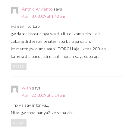
Anthie Arvianto
says
April 20, 2009 at 1:42 pm
iya say,, itu Lab
gw dapet brosur nya waktu itu di kompleks… dia
cabang di daerah pejaten apa kalo ga salah.
ke maren gw cuma ambil TORCH aja,, kena 200 an
karena dia baru jadi masih murah say,, coba aja
REPLY
wian
says
April 22, 2009 at 5:14 am
Thx ya say infonya…
Ntar gw coba nanya2 ke sana ah…
REPLY