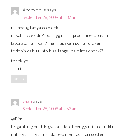
Anonymous
says
September 28, 2009 at 8:37 am
numpang tanya doooonk..
misal mo cek di Prodia, yg mana prodia merupakan
laboraturium kan?? nah.. apakah perlu rujukan
terlebih dahulu ato bisa langsung minta check??
thank you..
-Fitri-
REPLY
wian
says
September 28, 2009 at 9:52 am
@Fitri
tergantung bu. Klo gw kan dapet penggantian dari ktr,
nah syaratnya hrs ada rekomendasi dari dokter.