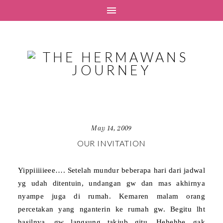
May 14, 2009
OUR INVITATION
Yippiiiiieee…. Setelah mundur beberapa hari dari jadwal
yg udah ditentuin, undangan gw dan mas akhirnya
nyampe juga di rumah. Kemaren
malam orang
percetakan yang nganterin ke rumah gw. Begitu lht
hasilnya, gw langsung takjub g
i
tu. Hehehhe…gak