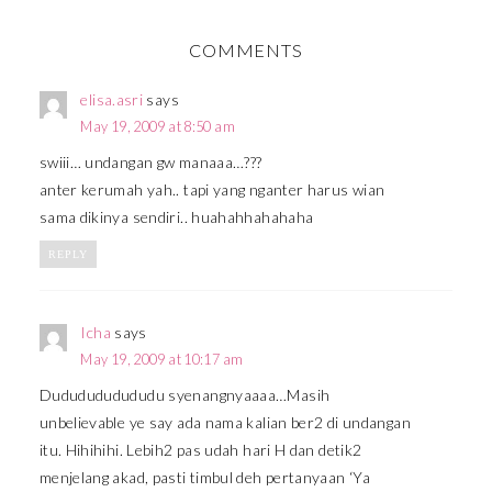
COMMENTS
elisa.asri
says
May 19, 2009 at 8:50 am
swiii… undangan gw manaaa…???
anter kerumah yah.. tapi yang nganter harus wian
sama dikinya sendiri.. huahahhahahaha
REPLY
Icha
says
May 19, 2009 at 10:17 am
Dududududududu syenangnyaaaa…Masih
unbelievable ye say ada nama kalian ber2 di undangan
itu. Hihihihi. Lebih2 pas udah hari H dan detik2
menjelang akad, pasti timbul deh pertanyaan ‘Ya