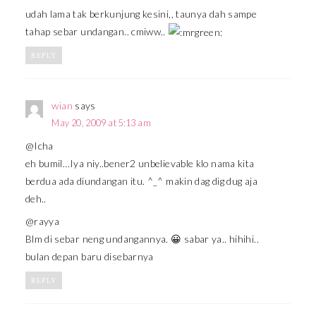
udah lama tak berkunjung kesini,, taunya dah sampe
tahap sebar undangan.. cmiww..
REPLY
wian
says
May 20, 2009 at 5:13 am
@Icha
eh bumil…Iya niy..bener2 unbelievable klo nama kita
berdua ada diundangan itu. ^_^ makin dag dig dug aja
deh..
@rayya
Blm di sebar neng undangannya. 😀 sabar ya.. hihihi..
bulan depan baru disebarnya
REPLY