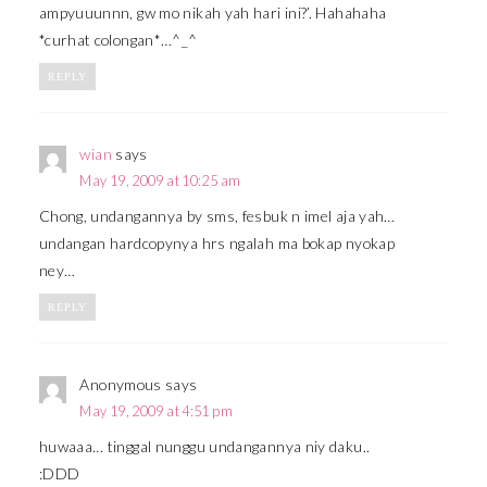
ampyuuunnn, gw mo nikah yah hari ini?’. Hahahaha
*curhat colongan*…^_^
REPLY
wian
says
May 19, 2009 at 10:25 am
Chong, undangannya by sms, fesbuk n imel aja yah…
undangan hardcopynya hrs ngalah ma bokap nyokap
ney…
REPLY
Anonymous
says
May 19, 2009 at 4:51 pm
huwaaa… tinggal nunggu undangannya niy daku..
:DDD