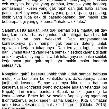
cek ternyata banyak yang gempur, keramik yang kopong,
pemasangan kusen yang gak rapih dan gak hati2 sampe
pada bocel kayunya, sanitary yang gak di pasang-pasang,
listrik yang juga gak di pasang-pasang, dan masih ada
beberapa lagi yang gak beres *inhale… exhale..*
Salahnya kita adalah, kita gak pernah bisa mantau all day
long karena kan harus ngantor. Jadi palingan baru bisa full
ngawasin ya pas weekend. Dan ternyataaaaaaa
kontraktornya pun hampir gak pernah dateng untuk
ngawasin kerjaan tukangnya. Dan ternyata lagi, semakin
hari, jumlah tukang yang kerja semakin sedikit karena di tarik
untuk proyek dia yang lain. Udah tukangnya semakin sedikit,
kerjaannya pun gak rapih, ya makin molor laaahhh
selesainya.
Komplain gak? beeeuuuuhhhhhhhh udah sampe berbusa
mulut kita komplain ke kontraktornya. Jawabannya cuma
janji-janji kosong. Sampe akhirnya kita minta bantuan
kakaknya si kontraktor (yang notabene adalah tetangga Ibu
Bapak) dan minta bantuan Bapak untuk ngomong ke
kontraktornya. Better lah ya setelah Bapak yang ngomong
(kontraktornya agak segen sama Bapak). Kita ultimatum
untuk bisa selesai maksimal akhir bulan ini (Oktober 2015).