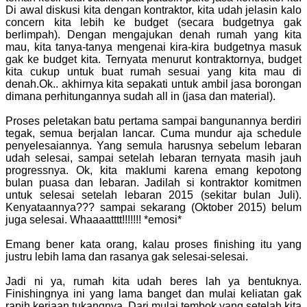
Di awal diskusi kita dengan kontraktor, kita udah jelasin kalo
concern kita lebih ke budget (secara budgetnya gak
berlimpah). Dengan mengajukan denah rumah yang kita
mau, kita tanya-tanya mengenai kira-kira budgetnya masuk
gak ke budget kita. Ternyata menurut kontraktornya, budget
kita cukup untuk buat rumah sesuai yang kita mau di
denah.Ok.. akhirnya kita sepakati untuk ambil jasa borongan
dimana perhitungannya sudah all in (jasa dan material).
Proses peletakan batu pertama sampai bangunannya berdiri
tegak, semua berjalan lancar. Cuma mundur aja schedule
penyelesaiannya. Yang semula harusnya sebelum lebaran
udah selesai, sampai setelah lebaran ternyata masih jauh
progressnya. Ok, kita maklumi karena emang kepotong
bulan puasa dan lebaran. Jadilah si kontraktor komitmen
untuk selesai setelah lebaran 2015 (sekitar bulan Juli).
Kenyataannya??? sampai sekarang (Oktober 2015) belum
juga selesai. Whaaaatttt!!!!!!! *emosi*
Emang bener kata orang, kalau proses finishing itu yang
justru lebih lama dan rasanya gak selesai-selesai.
Jadi ni ya, rumah kita udah beres lah ya bentuknya.
Finishingnya ini yang lama banget dan mulai keliatan gak
rapih kerjaan tukangnya. Dari mulai tembok yang setelah kita