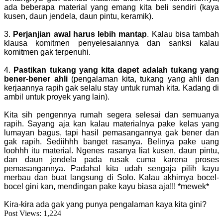
ada beberapa material yang emang kita beli sendiri (kaya
kusen, daun jendela, daun pintu, keramik).
3.
Perjanjian awal harus lebih mantap
. Kalau bisa tambah
klausa komitmen penyelesaiannya dan sanksi kalau
komitmen gak terpenuhi.
4.
Pastikan tukang yang kita dapet adalah tukang yang
bener-bener ahli
(pengalaman kita, tukang yang ahli dan
kerjaannya rapih gak selalu stay untuk rumah kita. Kadang di
ambil untuk proyek yang lain).
Kita sih pengennya rumah segera selesai dan semuanya
rapih. Sayang aja kan kalau materialnya pake kelas yang
lumayan bagus, tapi hasil pemasangannya gak bener dan
gak rapih. Sediihhh banget rasanya. Belinya pake uang
loohhh itu material. Ngenes rasanya liat kusen, daun pintu,
dan daun jendela pada rusak cuma karena proses
pemasangannya. Padahal kita udah sengaja pilih kayu
merbau dan buat langsung di Solo. Kalau akhirnya bocel-
bocel gini kan, mendingan pake kayu biasa aja!!! *mewek*
Kira-kira ada gak yang punya pengalaman kaya kita gini?
Post Views:
1,224