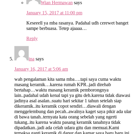
Wian Hermawan
says
January 15, 2017 at 11:00 pm
Keseeell ya mba rasanya. Padahal udh cerewet banget
sampe berbuasa. Tetep ajaaaa…
Reply
ina
says
January 16, 2017 at 5:06 am
wah pengalaman kita sama mba….tapi saya cuma waktu
masang keramik…karena rumah KPR..jadi direhab
bertahap…waktu masang keramik pemborongnya
lain..padahal udah kenal tapi ya gitu deh.karena tidak diawasi
jadinya asal asalan..suatu hari sekitar 1 tahun setelah siap
dikeramik..itu keramik copot sendiri…diawali dengan
menggelembung dan pecah..awalnya kaget saya pikir ada ular
di bawa tanah..ternyata kata orang sebelah yang ngerti
tukang..itu karena waktu pasang keramik tanahnya tidak
dipadatkan..jadi ada celah udara gitu dan memuai.Kami
terpaksa ganti keramik di dapur dan kamar saya.baru baru ini