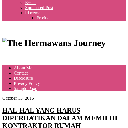
Event
Sponsored Post
Placement
Product
About Me
Contact
Disclosure
Privacy Policy
Sample Page
October 13, 2015
HAL-HAL YANG HARUS
DIPERHATIKAN DALAM MEMILIH
KONTRAKTOR RUMAH