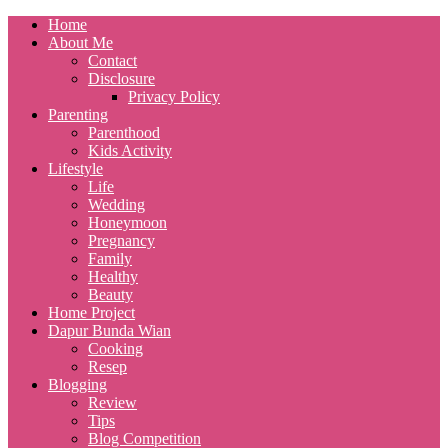
Home
About Me
Contact
Disclosure
Privacy Policy
Parenting
Parenthood
Kids Activity
Lifestyle
Life
Wedding
Honeymoon
Pregnancy
Family
Healthy
Beauty
Home Project
Dapur Bunda Wian
Cooking
Resep
Blogging
Review
Tips
Blog Competition