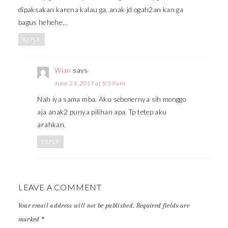
dipaksakan karena kalau ga, anak jd ogah2an kan ga
bagus hehehe…
REPLY
Wian
says
June 23, 2017 at 5:39 am
Nah iya sama mba. Aku sebenernya sih monggo
aja anak2 punya pilihan apa. Tp tetep aku
arahkan.
REPLY
LEAVE A COMMENT
Your email address will not be published.
Required fields are
marked
*