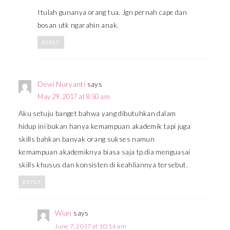
Itulah gunanya orang tua. Jgn pernah cape dan
bosan utk ngarahin anak.
REPLY
Dewi Nuryanti
says
May 29, 2017 at 8:50 am
Aku setuju banget bahwa yang dibutuhkan dalam
hidup ini bukan hanya kemampuan akademik tapi juga
skills bahkan banyak orang sukses namun
kemampuan akademiknya biasa saja tp.dia menguasai
skills khusus dan konsisten di keahliannya tersebut.
REPLY
Wian
says
June 7, 2017 at 10:14 am