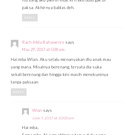
Itu yang aku pikirin mba. Krn aku dulu gak di
paksa. Akhirnya bablas deh.
REPLY
Rach Alida Bahaweres
says
May 29, 2017 at 5:08 am
Hai mba WIan. Aku selalu menanyakan dlu anak mau
yang mana. Misalnya berenang, teryata dia suka
sekali berenang dan hingga kini masih menekuninya
tanpa paksaan
REPLY
Wian
says
June 7, 2017 at 10:00 am
Hai mba..
Sama mba. Ak juga sblmnya tanya dulu sama