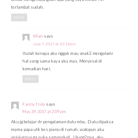
terlambat sudah.
REPLY
Wian
says
June 7, 2017 at 10:18 am
Itulah kenapa aku nggak mau anak2 mengalami
hal yang sama kaya aku mas. Menyesal di
kemudian hari.
REPLY
Fanny f nila
says
May 29, 2017 at 2:09 pm
Aku jg belajar dr pengalaman dulu mba.. Dulu dipaksa
mama papa utk kes piano di rumah, walopun aku
sejujurnya ga suka samasekali.. Ujung2nya, aku