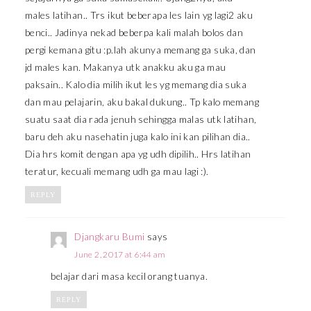
males latihan.. Trs ikut beberapa les lain yg lagi2 aku
benci.. Jadinya nekad beberpa kali malah bolos dan
pergi kemana gitu :p.lah akunya memang ga suka, dan
jd males kan. Makanya utk anakku aku ga mau
paksain.. Kalo dia milih ikut les yg memang dia suka
dan mau pelajarin, aku bakal dukung.. Tp kalo memang
suatu saat dia rada jenuh sehingga malas utk latihan,
baru deh aku nasehatin juga kalo ini kan pilihan dia..
Dia hrs komit dengan apa yg udh dipilih.. Hrs latihan
teratur, kecuali memang udh ga mau lagi :).
REPLY
Djangkaru Bumi
says
June 2, 2017 at 6:44 am
belajar dari masa kecil orang tuanya.
REPLY