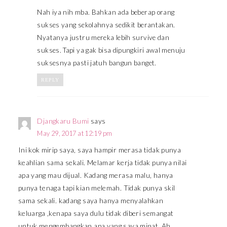
Nah iya nih mba. Bahkan ada beberap orang
sukses yang sekolahnya sedikit berantakan.
Nyatanya justru mereka lebih survive dan
sukses. Tapi ya gak bisa dipungkiri awal menuju
suksesnya pasti jatuh bangun banget.
REPLY
Djangkaru Bumi
says
May 29, 2017 at 12:19 pm
Ini kok mirip saya, saya hampir merasa tidak punya
keahlian sama sekali. Melamar kerja tidak punya nilai
apa yang mau dijual. Kadang merasa malu, hanya
punya tenaga tapi kian melemah. Tidak punya skil
sama sekali. kadang saya hanya menyalahkan
keluarga ,kenapa saya dulu tidak diberi semangat
untuk mengembangkan apa yang saya minat. Ah