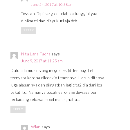
June 24, 2017 at 10:38 am
Toss ah. Tapi skrg klo udah kadung gini yaa
dinikmati dan disyukuri aja deh.
REPLY
Nita Lana Faera
says
June 9, 2017 at 11:25 am
Dulu ada murid yang mogok les (di lembaga) eh
ternyata karena diledekin temennya. Harus ditanya
juga alasannya dan diingatkan lagi cita2 dia dari les
bakat itu. Namanya bocah ya, orang dewasa pun
terkadang kebawa mood malas, haha…
REPLY
Wian
says