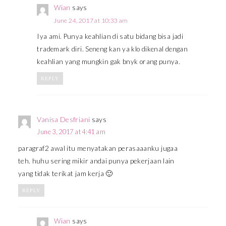
Wian
says
June 24, 2017 at 10:33 am
Iya ami. Punya keahlian di satu bidang bisa jadi
trademark diri. Seneng kan ya klo dikenal dengan
keahlian yang mungkin gak bnyk orang punya.
REPLY
Vanisa Desfriani
says
June 3, 2017 at 4:41 am
paragraf2 awal itu menyatakan perasaaanku jugaa
teh. huhu sering mikir andai punya pekerjaan lain
yang tidak terikat jam kerja 🙂
REPLY
Wian
says