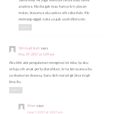
anaknya. Klo dia gak mau hanya krn alasan
malas, biasanya aku paksa utk coba dulu. Klo
memang nggak suka ya gak usah diterusin.
REPLY
Siti mudrikah
says
May 29, 2017 at 5:09 am
Aku blm ada pengalaman mengenai ini mba, tp aku
setuju sih anak perlu diarahkan, krna berasanya itu
ya diumuran dewasa, baru deh nyesel gk bisa ini gk
bisa itu.
REPLY
Wian
says
June 7, 2017 at 10:07 am