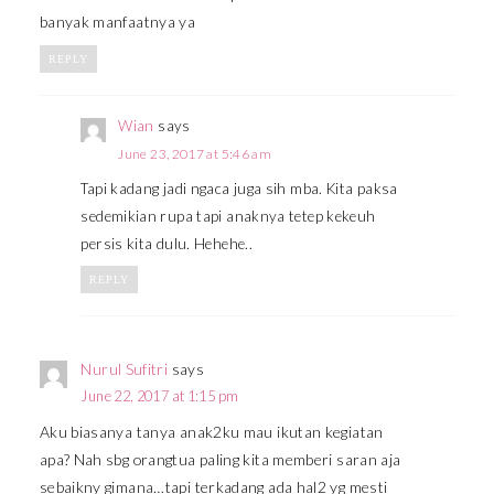
banyak manfaatnya ya
REPLY
Wian
says
June 23, 2017 at 5:46 am
Tapi kadang jadi ngaca juga sih mba. Kita paksa
sedemikian rupa tapi anaknya tetep kekeuh
persis kita dulu. Hehehe..
REPLY
Nurul Sufitri
says
June 22, 2017 at 1:15 pm
Aku biasanya tanya anak2ku mau ikutan kegiatan
apa? Nah sbg orangtua paling kita memberi saran aja
sebaikny gimana…tapi terkadang ada hal2 yg mesti