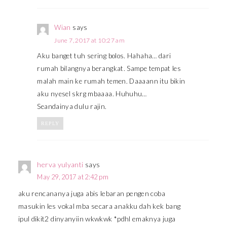
Wian
says
June 7, 2017 at 10:27 am
Aku banget tuh sering bolos. Hahaha… dari
rumah bilangnya berangkat. Sampe tempat les
malah main ke rumah temen. Daaaann itu bikin
aku nyesel skrg mbaaaa. Huhuhu…
Seandainya dulu rajin.
REPLY
herva yulyanti
says
May 29, 2017 at 2:42 pm
aku rencananya juga abis lebaran pengen coba
masukin les vokal mba secara anakku dah kek bang
ipul dikit2 dinyanyiin wkwkwk *pdhl emaknya juga