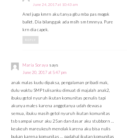
June 24, 2017 at 10:43 am
Anel juga kmrn aku tanya gitu mba pas mogok
ballet. Dia bilang gak ada mslh sm tmnnya. Pure
krn dia capek.
REPLY
Maria Soraya
says
June 20, 2017 at 5:47 pm
anak malas kudu dipaksa, pengalaman pribadi mak,
dulu waktu SMP tulisanku dimuat di majalah anak2,
ibuku getol nyuruh ikutan komunitas penulis tapi
akunya males karena anggotanya udah dewasa
semua, ibuku masih getol nyuruh ikutan komunitas
tsb sampai umur aku 25an dan dasar aku stubborn …
keukeuh mareukeuh menolak karena aku bisa nulis
bukan karena komunitas … padahal ikutan komunitas