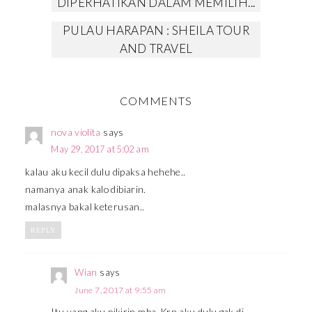
DIPERHATIKAN DALAM MEMILIH...
PULAU HARAPAN : SHEILA TOUR
AND TRAVEL
COMMENTS
nova violita
says
May 29, 2017 at 5:02 am
kalau aku kecil dulu dipaksa hehehe..
namanya anak kalo dibiarin.
malasnya bakal keterusan..
REPLY
Wian
says
June 7, 2017 at 9:55 am