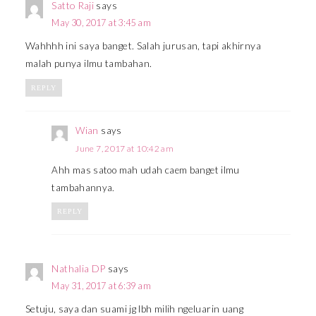
Satto Raji
says
May 30, 2017 at 3:45 am
Wahhhh ini saya banget. Salah jurusan, tapi akhirnya
malah punya ilmu tambahan.
REPLY
Wian
says
June 7, 2017 at 10:42 am
Ahh mas satoo mah udah caem banget ilmu
tambahannya.
REPLY
Nathalia DP
says
May 31, 2017 at 6:39 am
Setuju, saya dan suami jg lbh milih ngeluarin uang