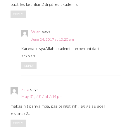
buat les keahlian2 drpd les akademis
REPLY
Wian
says
June 24, 2017 at 10:20 am
Karena insyaAllah akademis terpenuhi dari
sekolah
REPLY
zata
says
May 31, 2017 at 7:14 pm
makasih tipsnya mba, pas banget nih, lagi galau soal
les anak2..
REPLY