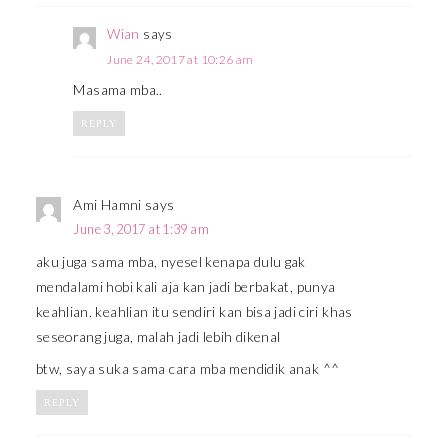
Wian
says
June 24, 2017 at 10:26 am
Masama mba..
REPLY
Ami Hamni
says
June 3, 2017 at 1:39 am
aku juga sama mba, nyesel kenapa dulu gak
mendalami hobi kali aja kan jadi berbakat, punya
keahlian. keahlian itu sendiri kan bisa jadi ciri khas
seseorang juga, malah jadi lebih dikenal
btw, saya suka sama cara mba mendidik anak ^^
REPLY