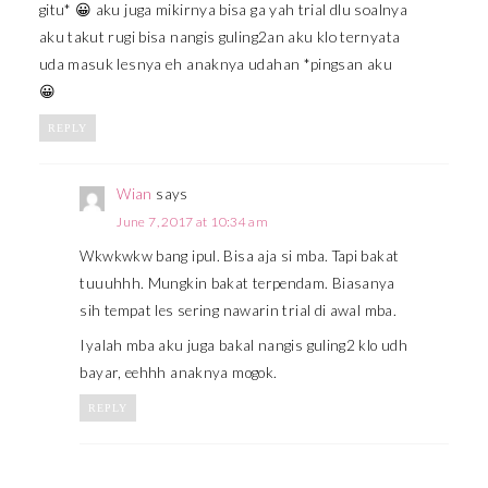
gitu* 😀 aku juga mikirnya bisa ga yah trial dlu soalnya
aku takut rugi bisa nangis guling2an aku klo ternyata
uda masuk lesnya eh anaknya udahan *pingsan aku
😀
REPLY
Wian
says
June 7, 2017 at 10:34 am
Wkwkwkw bang ipul. Bisa aja si mba. Tapi bakat
tuuuhhh. Mungkin bakat terpendam. Biasanya
sih tempat les sering nawarin trial di awal mba.
Iyalah mba aku juga bakal nangis guling2 klo udh
bayar, eehhh anaknya mogok.
REPLY