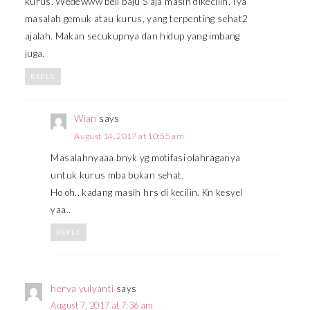
kurus. Wedewww beli baju S aja masih dikecilin. Iya
masalah gemuk atau kurus, yang terpenting sehat2
ajalah. Makan secukupnya dan hidup yang imbang
juga.
REPLY
Wian
says
August 14, 2017 at 10:55 am
Masalahnyaaa bnyk yg motifasi olahraganya
untuk kurus mba bukan sehat.
Ho oh.. kadang masih hrs di kecilin. Kn kesyel
yaa..
REPLY
herva yulyanti
says
August 7, 2017 at 7:36 am