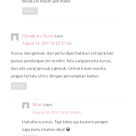
besok2in malah jadi males
REPLY
Djangkaru Bumi
says
August 11, 2017 at 10:37 am
Kurus dan gemuk, dan perlu diperhatikan setiap lelaki
punya pandangan tersendiri. Ada yang penyka kurus,
dan ada yang penyuka gemuk. Untuk kaum wanita,
jangan terlalu stres dengan penampilan badan.
REPLY
Wian
says
August 14, 2017 at 12:38 pm
Hahaha iya mas. Tapi tetep aja kaannn pengen
juga punya badan ideal 😀