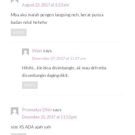
August 23, 2017 at 1:23 am
Mba aku malah pengen langsing neh, berat punya
badan ndut hehehe
REPLY
Wian
says
December 27, 2017 at 11:27 am
Hihihi… klo bisa disimbangin, ak mau deh mba
disumbangin daging dikit.
REPLY
Pramudya Dhio
says
December 25, 2017 at 11:52 pm
size XS ADA ajah yah