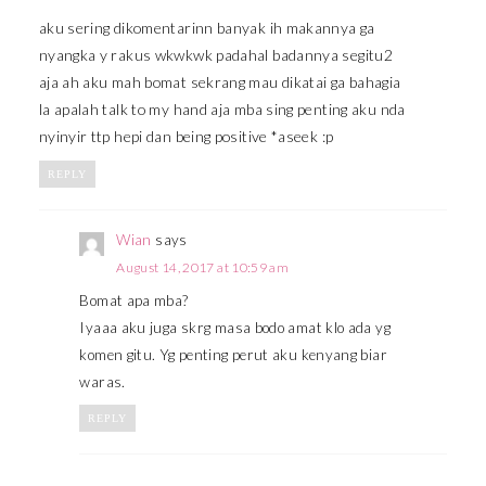
aku sering dikomentarinn banyak ih makannya ga
nyangka y rakus wkwkwk padahal badannya segitu2
aja ah aku mah bomat sekrang mau dikatai ga bahagia
la apalah talk to my hand aja mba sing penting aku nda
nyinyir ttp hepi dan being positive *aseek :p
REPLY
Wian
says
August 14, 2017 at 10:59 am
Bomat apa mba?
Iyaaa aku juga skrg masa bodo amat klo ada yg
komen gitu. Yg penting perut aku kenyang biar
waras.
REPLY