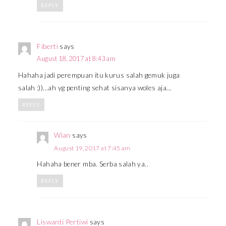
REPLY
Fiberti
says
August 18, 2017 at 8:43 am
Hahaha jadi perempuan itu kurus salah gemuk juga
salah :))…ah yg penting sehat sisanya woles aja…
REPLY
Wian
says
August 19, 2017 at 7:45 am
Hahaha bener mba. Serba salah ya..
REPLY
Liswanti Pertiwi
says