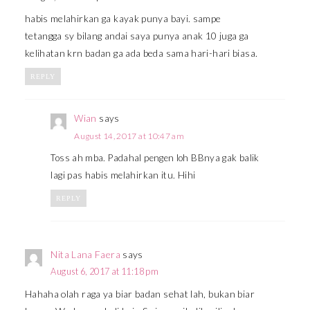
habis melahirkan ga kayak punya bayi. sampe
tetangga sy bilang andai saya punya anak 10 juga ga
kelihatan krn badan ga ada beda sama hari-hari biasa.
REPLY
Wian
says
August 14, 2017 at 10:47 am
Toss ah mba. Padahal pengen loh BBnya gak balik
lagi pas habis melahirkan itu. Hihi
REPLY
Nita Lana Faera
says
August 6, 2017 at 11:18 pm
Hahaha olah raga ya biar badan sehat lah, bukan biar