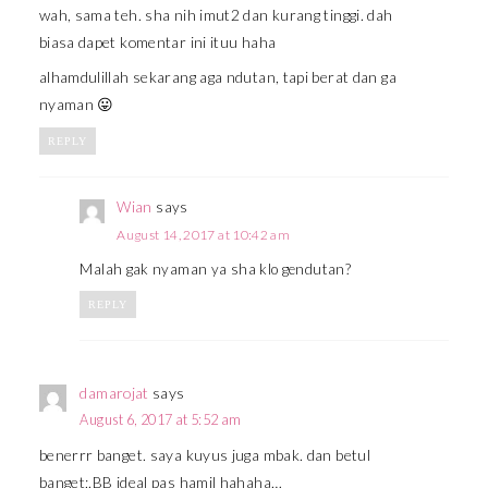
wah, sama teh. sha nih imut2 dan kurang tinggi. dah
biasa dapet komentar ini ituu haha
alhamdulillah sekarang aga ndutan, tapi berat dan ga
nyaman 😛
REPLY
Wian
says
August 14, 2017 at 10:42 am
Malah gak nyaman ya sha klo gendutan?
REPLY
damarojat
says
August 6, 2017 at 5:52 am
benerrr banget. saya kuyus juga mbak. dan betul
banget;.BB ideal pas hamil hahaha…