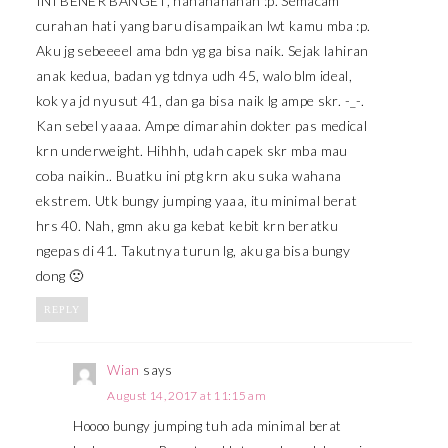
INI BENER BANGET, hahahahahah :p. Semacam
curahan hati yang baru disampaikan lwt kamu mba :p.
Aku jg sebeeeel ama bdn yg ga bisa naik. Sejak lahiran
anak kedua, badan yg tdnya udh 45, walo blm ideal,
kok ya jd nyusut 41, dan ga bisa naik lg ampe skr. -_-.
Kan sebel yaaaa. Ampe dimarahin dokter pas medical
krn underweight. Hihhh, udah capek skr mba mau
coba naikin.. Buatku ini ptg krn aku suka wahana
ekstrem. Utk bungy jumping yaaa, itu minimal berat
hrs 40. Nah, gmn aku ga kebat kebit krn beratku
ngepas di 41. Takutnya turun lg, aku ga bisa bungy
dong 🙁
REPLY
Wian
says
August 14, 2017 at 11:15 am
Hoooo bungy jumping tuh ada minimal berat