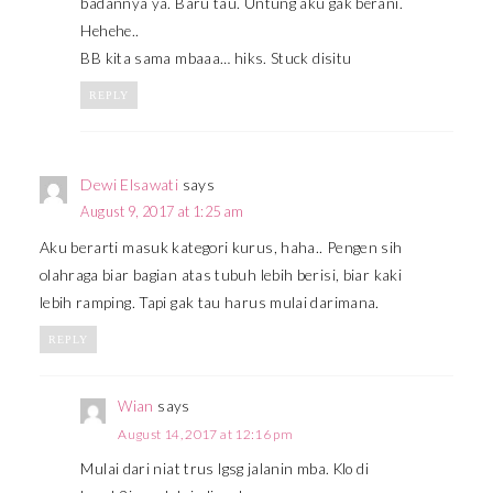
badannya ya. Baru tau. Untung aku gak berani.
Hehehe..
BB kita sama mbaaa… hiks. Stuck disitu
REPLY
Dewi Elsawati
says
August 9, 2017 at 1:25 am
Aku berarti masuk kategori kurus, haha.. Pengen sih
olahraga biar bagian atas tubuh lebih berisi, biar kaki
lebih ramping. Tapi gak tau harus mulai darimana.
REPLY
Wian
says
August 14, 2017 at 12:16 pm
Mulai dari niat trus lgsg jalanin mba. Klo di