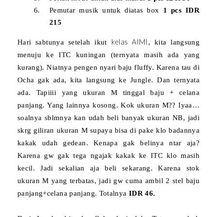
Pemutar musik untuk diatas box
1 pcs IDR
215
kelas AIMI
Hari sabtunya setelah ikut
, kita langsung
menuju ke ITC kuningan (ternyata masih ada yang
kurang). Niatnya pengen nyari baju fluffy. Karena tau di
Ocha gak ada, kita langsung ke Jungle. Dan ternyata
ada. Tapiiii yang ukuran M tinggal baju + celana
panjang. Yang lainnya kosong. Kok ukuran M?? Iyaa…
soalnya sblmnya kan udah beli banyak ukuran NB, jadi
skrg giliran ukuran M supaya bisa di pake klo badannya
kakak udah gedean. Kenapa gak belinya ntar aja?
Karena gw gak tega ngajak kakak ke ITC klo masih
kecil. Jadi sekalian aja beli sekarang. Karena stok
ukuran M yang terbatas, jadi gw cuma ambil 2 stel baju
panjang+celana panjang. Totalnya
IDR 46.