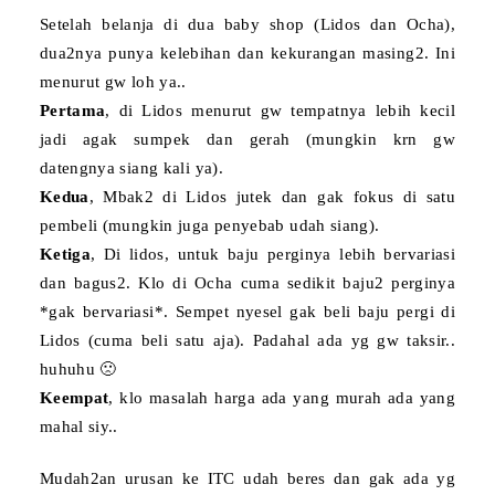
Setelah belanja di dua baby shop (Lidos dan Ocha),
dua2nya punya kelebihan dan kekurangan masing2. Ini
menurut gw loh ya..
Pertama
, di Lidos menurut gw tempatnya lebih kecil
jadi agak sumpek dan gerah (mungkin krn gw
datengnya siang kali ya).
Kedua
, Mbak2 di Lidos jutek dan gak fokus di satu
pembeli (mungkin juga penyebab udah siang).
Ketiga
, Di lidos, untuk baju perginya lebih bervariasi
dan bagus2. Klo di Ocha cuma sedikit baju2 perginya
*gak bervariasi*. Sempet nyesel gak beli baju pergi di
Lidos (cuma beli satu aja). Padahal ada yg gw taksir..
huhuhu 🙁
Keempat
, klo masalah harga ada yang murah ada yang
mahal siy..
Mudah2an urusan ke ITC udah beres dan gak ada yg