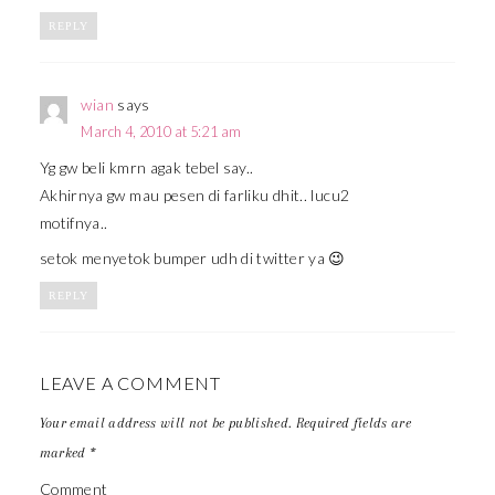
REPLY
wian
says
March 4, 2010 at 5:21 am
Yg gw beli kmrn agak tebel say..
Akhirnya gw mau pesen di farliku dhit.. lucu2
motifnya..
setok menyetok bumper udh di twitter ya 😉
REPLY
LEAVE A COMMENT
Your email address will not be published.
Required fields are
marked
*
Comment