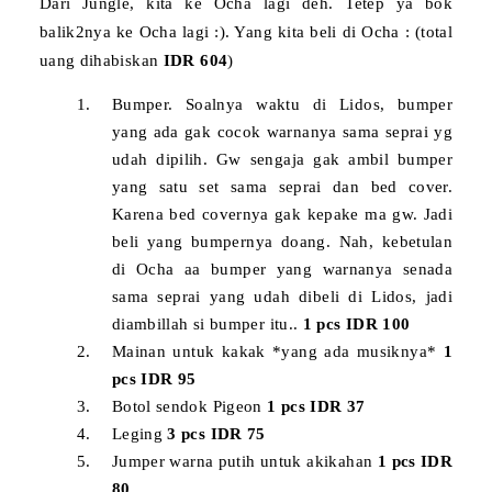
Dari Jungle, kita ke Ocha lagi deh. Tetep ya bok
balik2nya ke Ocha lagi :). Yang kita beli di Ocha : (total
uang dihabiskan
IDR 604
)
Bumper. Soalnya waktu di Lidos, bumper
yang ada gak cocok warnanya sama seprai yg
udah dipilih. Gw sengaja gak ambil bumper
yang satu set sama seprai dan bed cover.
Karena bed covernya gak kepake ma gw. Jadi
beli yang bumpernya doang. Nah, kebetulan
di Ocha aa bumper yang warnanya senada
sama seprai yang udah dibeli di Lidos, jadi
diambillah si bumper itu..
1 pcs IDR 100
Mainan untuk kakak *yang ada musiknya*
1
pcs IDR 95
Botol sendok Pigeon
1 pcs IDR 37
Leging
3 pcs IDR 75
Jumper warna putih untuk akikahan
1 pcs IDR
80