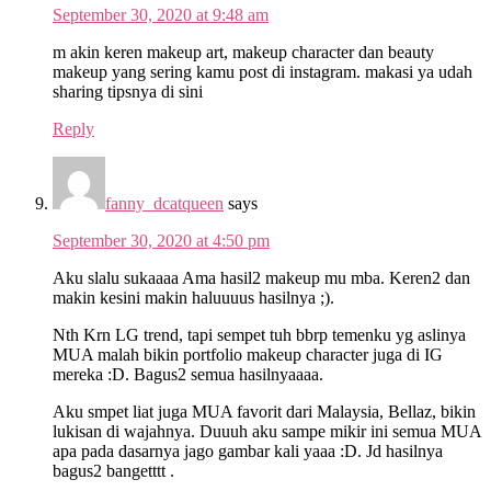
September 30, 2020 at 9:48 am
m akin keren makeup art, makeup character dan beauty
makeup yang sering kamu post di instagram. makasi ya udah
sharing tipsnya di sini
Reply
fanny_dcatqueen
says
September 30, 2020 at 4:50 pm
Aku slalu sukaaaa Ama hasil2 makeup mu mba. Keren2 dan
makin kesini makin haluuuus hasilnya ;).
Nth Krn LG trend, tapi sempet tuh bbrp temenku yg aslinya
MUA malah bikin portfolio makeup character juga di IG
mereka :D. Bagus2 semua hasilnyaaaa.
Aku smpet liat juga MUA favorit dari Malaysia, Bellaz, bikin
lukisan di wajahnya. Duuuh aku sampe mikir ini semua MUA
apa pada dasarnya jago gambar kali yaaa :D. Jd hasilnya
bagus2 bangetttt .