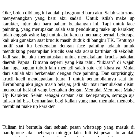
Oke, boleh dibilang ini adalah playground baru aku. Salah satu zona
menyenangkan yang baru aku sadari. Untuk istilah make up
karakter, jujur aku baru paham belakangan ini. Tapi untuk face
painting, yang merupakan salah satu pendukung make up karakter,
udah enggak asing lagi untuk aku karena memang pernah beberapa
kali aku gunakan saat krucils masih duduk di bangku TK. Tentunya
motif saat itu berkenalan dengan face painting adalah untuk
mendukung penampilan krucils saat ada acara kartinian di sekolah.
Jadi saat itu aku memutuskan untuk memakaikan krucils pakaian
daerah Papua. Dimana seperti yang kita tahu, “lukisan” di wajah
dan juga bagian tubuh lain menjadi salah satu ciri khasnya. Mulai
dari situlah aku berkenalan dengan face painting. Dan surprisingly,
krucil kecil mendapatkan juara 1 untuk penampilannya saat itu.
Berhubung aku juga masih belajar, jadi aku mau menuliskan disini
mengenai hal-hal yang berkaitan dengan Memulai Membuat Make
Up Karakter. Selain sebagai catatan aku kedepannya, semoga aja
tulisan ini bisa bermanfaat bagi kalian yang mau memulai mencoba
membuat make up karakter.
Tulisan ini bermula dari sebuah pesan whatsapp yang masuk di
handphone aku beberapa minggu lalu. Inti isi pesan itu adalah