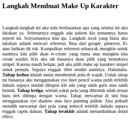
Langkah Membuat Make Up Karakter
Langkah-langkah ini aku tulis berdasarkan apa yang selama ini aku
lakukan ya. Sebenarnya enggak ada pakem klo urutannya harus
seperti ini. Senyamannya kita aja. Langkah awal yang biasa aku
lakukan adalah mencari referensi. Bisa dari google, pinterest, IG
atau bahkan tik tok. Kumpulkan referensi sebanyak mungkin untuk
nantinya kita pilih akan re-create yang mana atau mungkin kita
create sendiri. Klo aku sih biasanya akan pilih yang bentuknya
simpel. Karena masih belajar, jadi aku pilih make up karakter simpel
untuk pemula. Supaya enggak ribet sendiri nantinya. Hahahaha.
Tahap kedua
adalah mulai membentuk pola di wajah. Untuk tahap
ini biasanya aku menggunakan eye liner pencil warna putih terlebih
dahulu supaya mudah dihapus klo ada yang salah garis atau salah
bentuk.
Tahap ketiga
, setelah yakin pola yang dibentuk udah sesuai
baru deh ditimpa dengan warna. Tahap mewarnai di sini bisa
menggunakan eye shadow atau face painting pallete. Aku pribadi
memilih mewarnai dari pola yang terkecil terlebih dahulu supaya
enggak capek duluan.
Tahap terakhir
adalah menambahkan detail
effect.