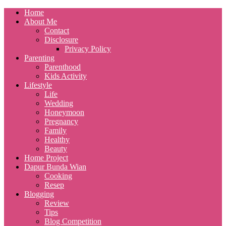
Home
About Me
Contact
Disclosure
Privacy Policy
Parenting
Parenthood
Kids Activity
Lifestyle
Life
Wedding
Honeymoon
Pregnancy
Family
Healthy
Beauty
Home Project
Dapur Bunda Wian
Cooking
Resep
Blogging
Review
Tips
Blog Competition