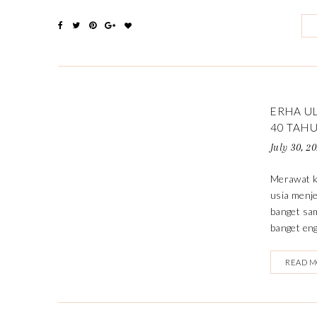
ERHA U
40 TAH
July 30, 2
Merawat ku
usia menje
banget sam
banget eng
READ 