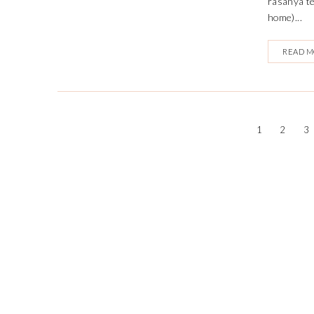
rasanya te
home)...
READ 
1
2
3