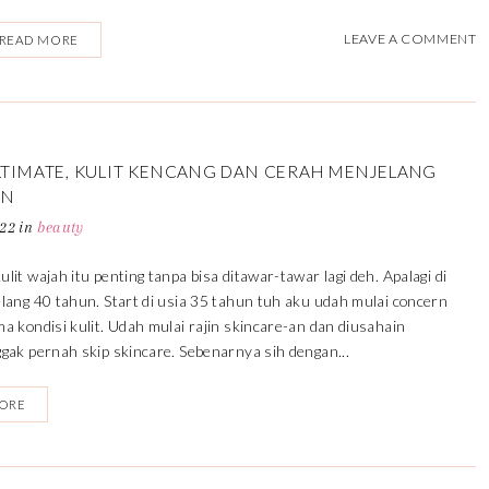
LEAVE A COMMENT
READ MORE
LTIMATE, KULIT KENCANG DAN CERAH MENJELANG
UN
022
in
beauty
lit wajah itu penting tanpa bisa ditawar-tawar lagi deh. Apalagi di
lang 40 tahun. Start di usia 35 tahun tuh aku udah mulai concern
a kondisi kulit. Udah mulai rajin skincare-an dan diusahain
gak pernah skip skincare. Sebenarnya sih dengan...
MORE