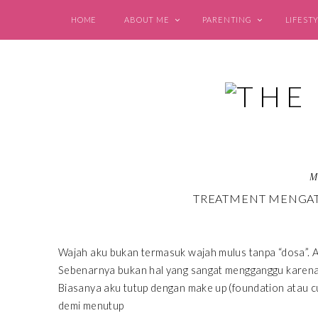
HOME
ABOUT ME
PARENTING
LIFEST
M
TREATMENT MENGAT
Wajah aku bukan termasuk wajah mulus tanpa “dosa”. 
Sebenarnya bukan hal yang sangat mengganggu karena b
Biasanya aku tutup dengan make up (foundation atau cus
demi menutup