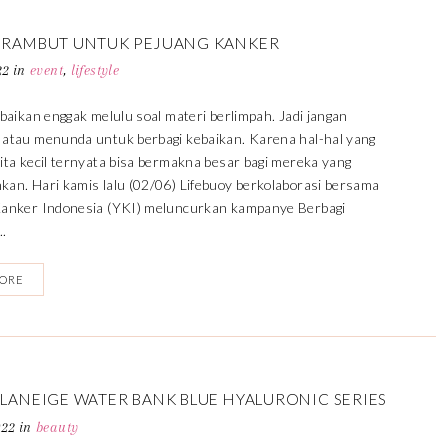
 RAMBUT UNTUK PEJUANG KANKER
22
in
event
,
lifestyle
baikan enggak melulu soal materi berlimpah. Jadi jangan
atau menunda untuk berbagi kebaikan. Karena hal-hal yang
ta kecil ternyata bisa bermakna besar bagi mereka yang
an. Hari kamis lalu (02/06) Lifebuoy berkolaborasi bersama
anker Indonesia (YKI) meluncurkan kampanye Berbagi
..
MORE
 LANEIGE WATER BANK BLUE HYALURONIC SERIES
022
in
beauty