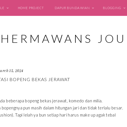
YLE
HOME PROJECT
DAPUR BUNDA WIAN
BLOGGING
arch 15, 2024
ASI BOPENG BEKAS JERAWAT
Ada beberapa bopeng bekas jerawat, komedo dan milia.
opengnya pun masih dalam hitungan jari dan tidak terlalu besar.
hion). Tapi lelah ya bun setiap hari harus make up agak tebal