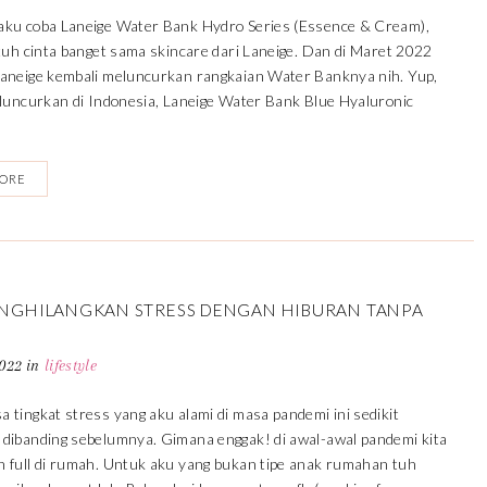
aku coba Laneige Water Bank Hydro Series (Essence & Cream),
atuh cinta banget sama skincare dari Laneige. Dan di Maret 2022
Laneige kembali meluncurkan rangkaian Water Banknya nih. Yup,
iluncurkan di Indonesia, Laneige Water Bank Blue Hyaluronic
MORE
ENGHILANGKAN STRESS DENGAN HIBURAN TANPA
2022
in
lifestyle
 tingkat stress yang aku alami di masa pandemi ini sedikit
 dibanding sebelumnya. Gimana enggak! di awal-awal pandemi kita
n full di rumah. Untuk aku yang bukan tipe anak rumahan tuh