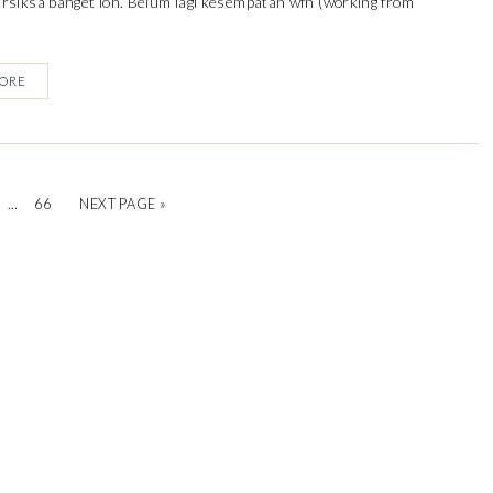
rsiksa banget loh. Belum lagi kesempatan wfh (working from
MORE
…
66
NEXT PAGE »