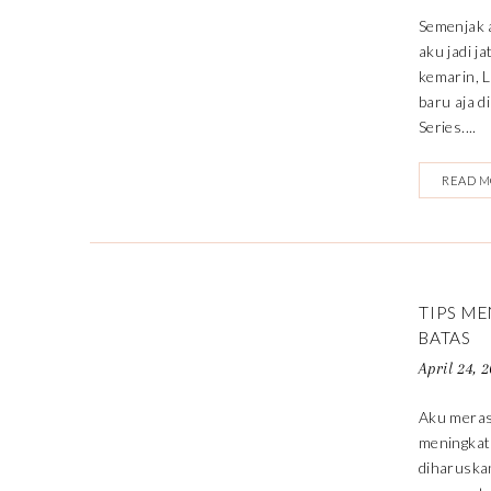
Semenjak 
aku jadi j
kemarin, 
baru aja d
Series....
READ 
TIPS M
BATAS
April 24, 
Aku merasa
meningkat
diharuska