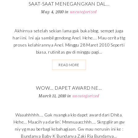
SAAT-SAAT MENEGANGKAN DAL...
May 4, 2010
in
uncategorized
Akhirnya setelah sekian lama gak buka blog, sempet juga
hari ini. Ini aja sambil gendong Anel. Hehe…. Mau cerita ttg
proses kelahirannya Anel. Minggu 28 Maret 2010 Seperti
biasa, rutinitas gw di minggu pagi...
READ MORE
WOW… DAPET AWARD NE...
March 11, 2010
in
uncategorized
Waaahhhhh…. Gak nyangka klo dapet award dari Dhita.
Hehe… Maacih ya darlin’. Mmmuaacchhh…. Skrg giliran gw
niy yg mau berbagi kebahagiaan. Gw mau nerusin ini ke :
Bundanya Baby K Bundanya Zaki Ria Bundanya...