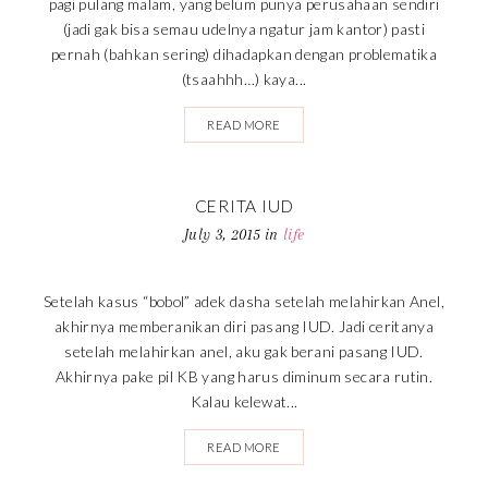
pagi pulang malam, yang belum punya perusahaan sendiri
(jadi gak bisa semau udelnya ngatur jam kantor) pasti
pernah (bahkan sering) dihadapkan dengan problematika
(tsaahhh…) kaya...
READ MORE
CERITA IUD
July 3, 2015
in
life
Setelah kasus “bobol” adek dasha setelah melahirkan Anel,
akhirnya memberanikan diri pasang IUD. Jadi ceritanya
setelah melahirkan anel, aku gak berani pasang IUD.
Akhirnya pake pil KB yang harus diminum secara rutin.
Kalau kelewat...
READ MORE