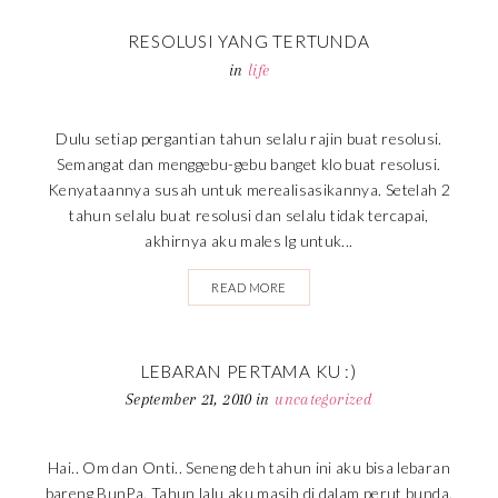
RESOLUSI YANG TERTUNDA
in
life
Dulu setiap pergantian tahun selalu rajin buat resolusi.
Semangat dan menggebu-gebu banget klo buat resolusi.
Kenyataannya susah untuk merealisasikannya. Setelah 2
tahun selalu buat resolusi dan selalu tidak tercapai,
akhirnya aku males lg untuk...
READ MORE
LEBARAN PERTAMA KU :)
September 21, 2010
in
uncategorized
Hai.. Om dan Onti.. Seneng deh tahun ini aku bisa lebaran
bareng BunPa. Tahun lalu aku masih di dalam perut bunda.